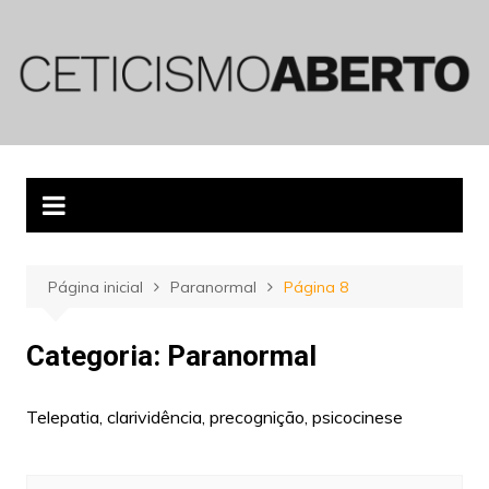
Ir
para
o
conteúdo
Página inicial
Paranormal
Página 8
Categoria:
Paranormal
Telepatia, clarividência, precognição, psicocinese