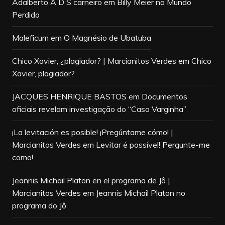
Adalberto A D S carneiro
em
Billy Meier no Mundo
Perdido
Maleficum
em
O Magnésio de Ubatuba
Chico Xavier, ¿plagiador? | Marcianitos Verdes
em
Chico
Xavier, plagiador?
JACQUES HENRIQUE BASTOS
em
Documentos
oficiais revelam investigação do “Caso Varginha”
¡La levitación es posible! ¡Pregúntame cómo! |
Marcianitos Verdes
em
Levitar é possível! Pergunte-me
como!
Jeannis Michail Platon en el programa de Jô |
Marcianitos Verdes
em
Jeannis Michail Platon no
programa do Jô