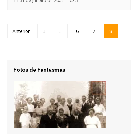
31 de janeiro de 2002
3
Paginação
Anterior
1
…
6
7
8
de
posts
Fotos de Fantasmas