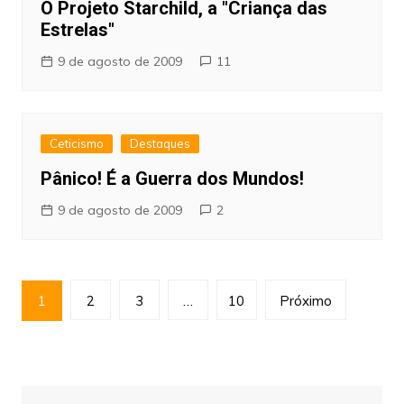
O Projeto Starchild, a "Criança das
Estrelas"
9 de agosto de 2009
11
Ceticismo
Destaques
Pânico! É a Guerra dos Mundos!
9 de agosto de 2009
2
Paginação
1
2
3
…
10
Próximo
de
posts