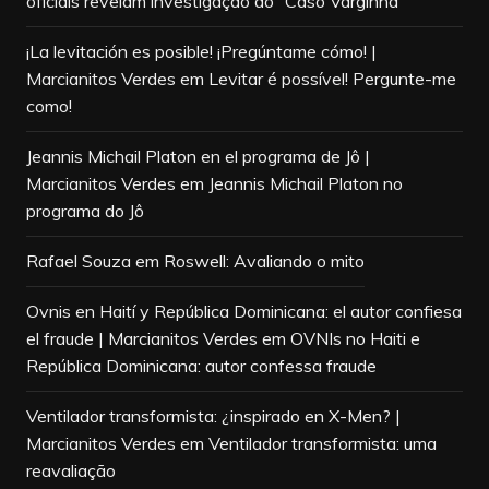
oficiais revelam investigação do “Caso Varginha”
¡La levitación es posible! ¡Pregúntame cómo! |
Marcianitos Verdes
em
Levitar é possível! Pergunte-me
como!
Jeannis Michail Platon en el programa de Jô |
Marcianitos Verdes
em
Jeannis Michail Platon no
programa do Jô
Rafael Souza
em
Roswell: Avaliando o mito
Ovnis en Haití y República Dominicana: el autor confiesa
el fraude | Marcianitos Verdes
em
OVNIs no Haiti e
República Dominicana: autor confessa fraude
Ventilador transformista: ¿inspirado en X-Men? |
Marcianitos Verdes
em
Ventilador transformista: uma
reavaliação