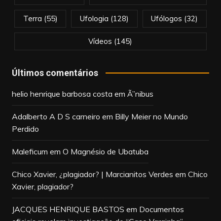
Terra
(55)
Ufologia
(128)
Ufólogos
(32)
Vídeos
(145)
Últimos comentários
helio henrique barbosa costa
em
Ã”nibus
Adalberto A D S carneiro
em
Billy Meier no Mundo
Perdido
Maleficum
em
O Magnésio de Ubatuba
Chico Xavier, ¿plagiador? | Marcianitos Verdes
em
Chico
Xavier, plagiador?
JACQUES HENRIQUE BASTOS
em
Documentos