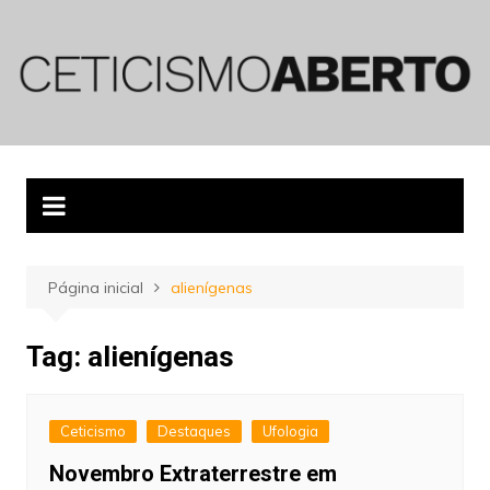
Ir
para
o
conteúdo
Página inicial
alienígenas
Tag:
alienígenas
Ceticismo
Destaques
Ufologia
Novembro Extraterrestre em