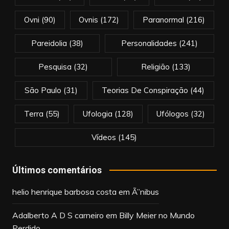
Ovni
(90)
Ovnis
(172)
Paranormal
(216)
Pareidolia
(38)
Personalidades
(241)
Pesquisa
(32)
Religião
(133)
São Paulo
(31)
Teorias De Conspiração
(44)
Terra
(55)
Ufologia
(128)
Ufólogos
(32)
Vídeos
(145)
Últimos comentários
helio henrique barbosa costa
em
Ã”nibus
Adalberto A D S carneiro
em
Billy Meier no Mundo
Perdido