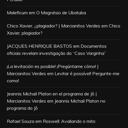
Maleficum
em
O Magnésio de Ubatuba
Chico Xavier, ¿plagiador? | Marcianitos Verdes
em
Chico
Xavier, plagiador?
JACQUES HENRIQUE BASTOS
em
Documentos
oficiais revelam investigação do “Caso Varginha”
¡La levitación es posible! ¡Pregúntame cómo! |
Marcianitos Verdes
em
Levitar é possível! Pergunte-me
como!
Jeannis Michail Platon en el programa de Jô |
Marcianitos Verdes
em
Jeannis Michail Platon no
programa do Jô
Rafael Souza
em
Roswell: Avaliando o mito