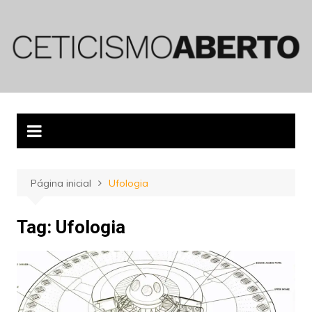
Ir
para
o
conteúdo
Página inicial
Ufologia
Tag:
Ufologia