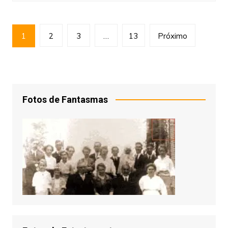
Paginação
1
2
3
…
13
Próximo
de
posts
Fotos de Fantasmas