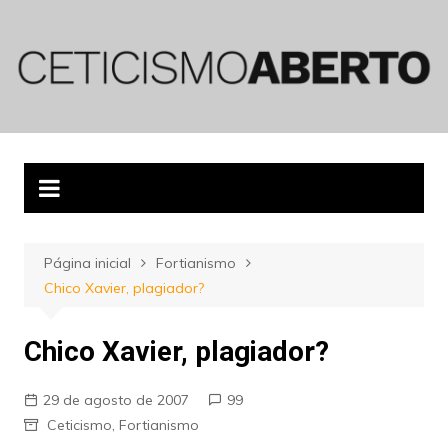
Ir
para
o
conteúdo
Página inicial
Fortianismo
Chico Xavier, plagiador?
Chico Xavier, plagiador?
29 de agosto de 2007
99
Ceticismo
,
Fortianismo