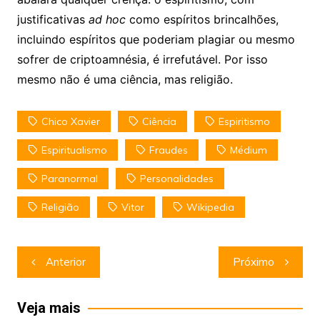
justificativas
ad hoc
como espíritos brincalhões,
incluindo espíritos que poderiam plagiar ou mesmo
sofrer de criptoamnésia, é irrefutável. Por isso
mesmo não é uma ciência, mas religião.
Chico Xavier
Ciência
Espiritismo
Espiritualismo
Fraudes
Médium
Paranormal
Personalidades
Religião
Vitor
Wikipedia
Navegação
Anterior
Próximo
de
Post
Veja mais