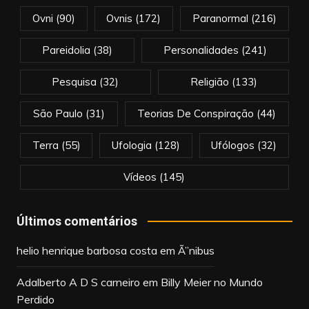
Ovni
(90)
Ovnis
(172)
Paranormal
(216)
Pareidolia
(38)
Personalidades
(241)
Pesquisa
(32)
Religião
(133)
São Paulo
(31)
Teorias De Conspiração
(44)
Terra
(55)
Ufologia
(128)
Ufólogos
(32)
Vídeos
(145)
Últimos comentários
helio henrique barbosa costa
em
Ã”nibus
Adalberto A D S carneiro
em
Billy Meier no Mundo
Perdido