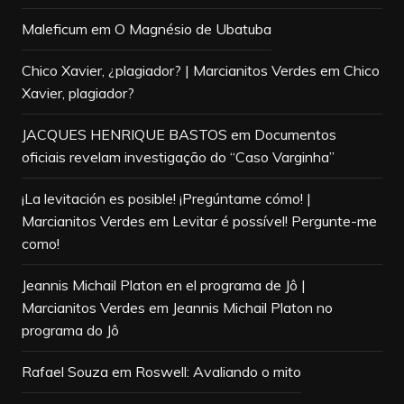
Maleficum
em
O Magnésio de Ubatuba
Chico Xavier, ¿plagiador? | Marcianitos Verdes
em
Chico
Xavier, plagiador?
JACQUES HENRIQUE BASTOS
em
Documentos
oficiais revelam investigação do “Caso Varginha”
¡La levitación es posible! ¡Pregúntame cómo! |
Marcianitos Verdes
em
Levitar é possível! Pergunte-me
como!
Jeannis Michail Platon en el programa de Jô |
Marcianitos Verdes
em
Jeannis Michail Platon no
programa do Jô
Rafael Souza
em
Roswell: Avaliando o mito