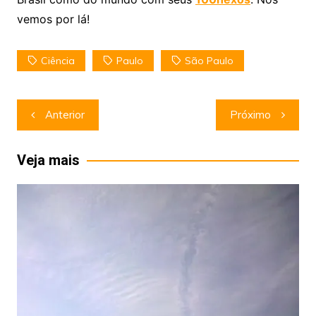
vemos por lá!
Ciência
Paulo
São Paulo
Navegação
Anterior
Próximo
de
Post
Veja mais