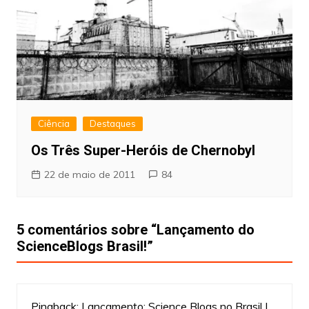
Ciência
Destaques
Os Três Super-Heróis de Chernobyl
22 de maio de 2011
84
5 comentários sobre “
Lançamento do
ScienceBlogs Brasil!
”
Pingback:
Lançamento: Science Blogs no Brasil |