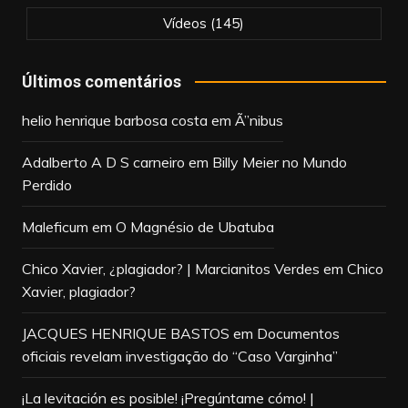
Vídeos
(145)
Últimos comentários
helio henrique barbosa costa
em
Ã”nibus
Adalberto A D S carneiro
em
Billy Meier no Mundo
Perdido
Maleficum
em
O Magnésio de Ubatuba
Chico Xavier, ¿plagiador? | Marcianitos Verdes
em
Chico
Xavier, plagiador?
JACQUES HENRIQUE BASTOS
em
Documentos
oficiais revelam investigação do “Caso Varginha”
¡La levitación es posible! ¡Pregúntame cómo! |