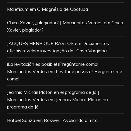
Maleficum
em
O Magnésio de Ubatuba
Chico Xavier, ¿plagiador? | Marcianitos Verdes
em
Chico
Xavier, plagiador?
JACQUES HENRIQUE BASTOS
em
Documentos
oficiais revelam investigação do “Caso Varginha”
¡La levitación es posible! ¡Pregúntame cómo! |
Marcianitos Verdes
em
Levitar é possível! Pergunte-me
como!
Jeannis Michail Platon en el programa de Jô |
Marcianitos Verdes
em
Jeannis Michail Platon no
programa do Jô
Rafael Souza
em
Roswell: Avaliando o mito