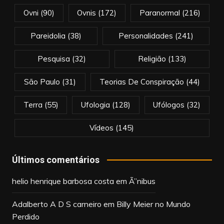
Ovni
(90)
Ovnis
(172)
Paranormal
(216)
Pareidolia
(38)
Personalidades
(241)
Pesquisa
(32)
Religião
(133)
São Paulo
(31)
Teorias De Conspiração
(44)
Terra
(55)
Ufologia
(128)
Ufólogos
(32)
Vídeos
(145)
Últimos comentários
helio henrique barbosa costa
em
Ã”nibus
Adalberto A D S carneiro
em
Billy Meier no Mundo
Perdido