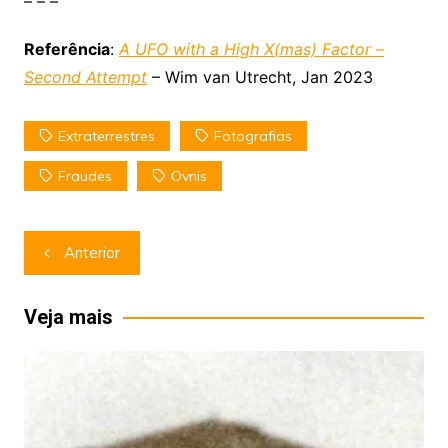
– – –
Referência
:
A UFO with a High X(mas) Factor –
Second Attempt
– Wim van Utrecht, Jan 2023
Extraterrestres
Fotografias
Fraudes
Ovnis
Navegação
Anterior
de
Post
Veja mais