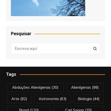
Pesquisar
Tags
Abduções Alienígenas
(30)
Alienígenas
(98)
Arte
(82)
Astronomia
(63)
Biologia
(44)
Brasil
(120)
Carl Sagan
(35)