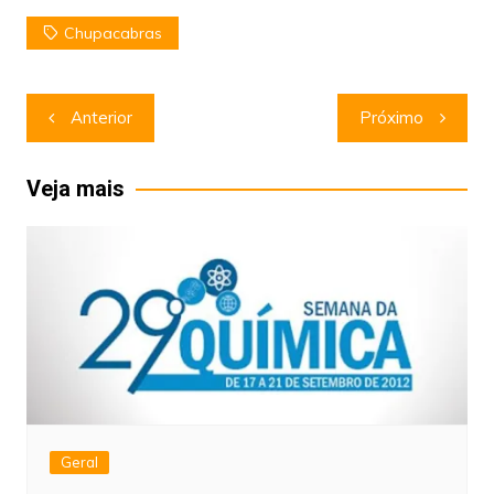
Chupacabras
Navegação
Anterior
Próximo
de
Post
Veja mais
Geral