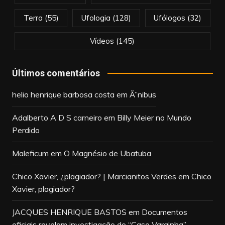
Terra
(55)
Ufologia
(128)
Ufólogos
(32)
Vídeos
(145)
Últimos comentários
helio henrique barbosa costa
em
Ã”nibus
Adalberto A D S carneiro
em
Billy Meier no Mundo
Perdido
Maleficum
em
O Magnésio de Ubatuba
Chico Xavier, ¿plagiador? | Marcianitos Verdes
em
Chico
Xavier, plagiador?
JACQUES HENRIQUE BASTOS
em
Documentos
oficiais revelam investigação do “Caso Varginha”