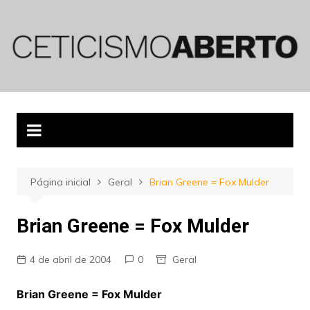
Ir
para
o
conteúdo
Página inicial
Geral
Brian Greene = Fox Mulder
Brian Greene = Fox Mulder
4 de abril de 2004
0
Geral
Brian Greene = Fox Mulder