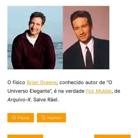
O físico
Brian Greene
, conhecido autor de “O
Universo Elegante”, é na verdade
Fox Mulder
, de
Arquivo-X
. Salve Räel.
Física
Humor