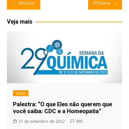
Navegação
Anterior
Próximo
de
Post
Veja mais
Geral
Palestra: “O que Eles não querem que
você saiba: CDC e a Homeopatia”
17 de setembro de 2012
385