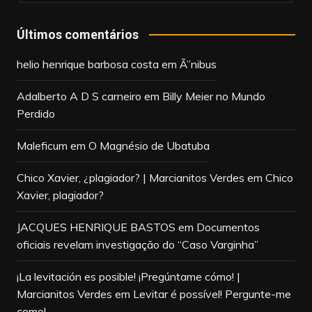
Últimos comentários
helio henrique barbosa costa
em
Ã”nibus
Adalberto A D S carneiro
em
Billy Meier no Mundo
Perdido
Maleficum
em
O Magnésio de Ubatuba
Chico Xavier, ¿plagiador? | Marcianitos Verdes
em
Chico
Xavier, plagiador?
JACQUES HENRIQUE BASTOS
em
Documentos
oficiais revelam investigação do “Caso Varginha”
¡La levitación es posible! ¡Pregúntame cómo! |
Marcianitos Verdes
em
Levitar é possível! Pergunte-me
como!