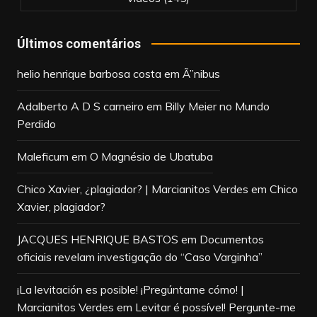
Últimos comentários
helio henrique barbosa costa
em
Ã”nibus
Adalberto A D S carneiro
em
Billy Meier no Mundo
Perdido
Maleficum
em
O Magnésio de Ubatuba
Chico Xavier, ¿plagiador? | Marcianitos Verdes
em
Chico
Xavier, plagiador?
JACQUES HENRIQUE BASTOS
em
Documentos
oficiais revelam investigação do “Caso Varginha”
¡La levitación es posible! ¡Pregúntame cómo! |
Marcianitos Verdes
em
Levitar é possível! Pergunte-me