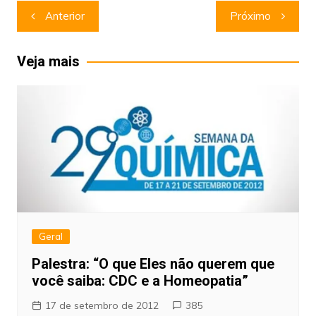
Navegação
Anterior
Próximo
de
Post
Veja mais
Geral
Palestra: “O que Eles não querem que
você saiba: CDC e a Homeopatia”
17 de setembro de 2012
385