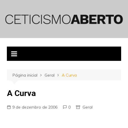
Ir
para
o
conteúdo
Página inicial
Geral
A Curva
A Curva
9 de dezembro de 2006
0
Geral