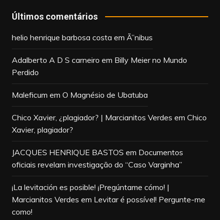
Últimos comentários
helio henrique barbosa costa
em
Ã”nibus
Adalberto A D S carneiro
em
Billy Meier no Mundo
Perdido
Maleficum
em
O Magnésio de Ubatuba
Chico Xavier, ¿plagiador? | Marcianitos Verdes
em
Chico
Xavier, plagiador?
JACQUES HENRIQUE BASTOS
em
Documentos
oficiais revelam investigação do “Caso Varginha”
¡La levitación es posible! ¡Pregúntame cómo! |
Marcianitos Verdes
em
Levitar é possível! Pergunte-me
como!