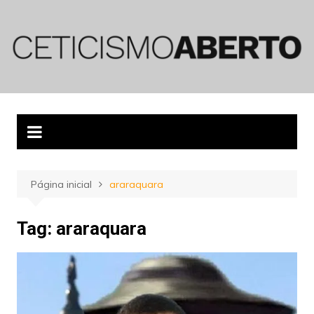
Ir
para
o
conteúdo
Página inicial
araraquara
Tag:
araraquara