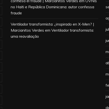
confiesa el fraude | Marcianitos Verdes
em
OVNIs
no Haiti e República Dominicana: autor confessa
s
fraude
a
Ventilador transformista: ¿inspirado en X-Men? |
j
Marcianitos Verdes
em
Ventilador transformista:
uma reavaliação
j
m
a
m
f
j
d