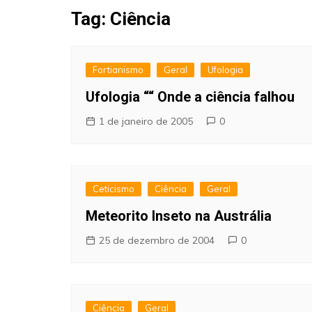
Fraudes
Tag:
Ciência
Pareidolia
Religião
Fortianismo
Geral
Ufologia
Teorias de Conspiração
Ufologia ““ Onde a ciência falhou
1 de janeiro de 2005
0
Ceticismo
Ciência
Geral
Meteorito Inseto na Austrália
25 de dezembro de 2004
0
Ciência
Geral