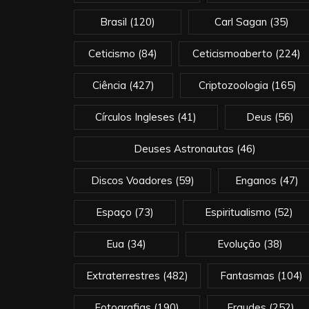
Brasil
(120)
Carl Sagan
(35)
Ceticismo
(84)
Ceticismoaberto
(224)
Ciência
(427)
Criptozoologia
(165)
Círculos Ingleses
(41)
Deus
(56)
Deuses Astronautas
(46)
Discos Voadores
(59)
Enganos
(47)
Espaço
(73)
Espiritualismo
(52)
Eua
(34)
Evolução
(38)
Extraterrestres
(482)
Fantasmas
(104)
Fotografias
(190)
Fraudes
(252)