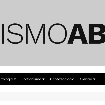
Ufologia
Fortianismo
Criptozoologia
Ciência
Abduções Alienígenas
Agroglifos
Arqueologia
Deuses Astronautas
Astronomia