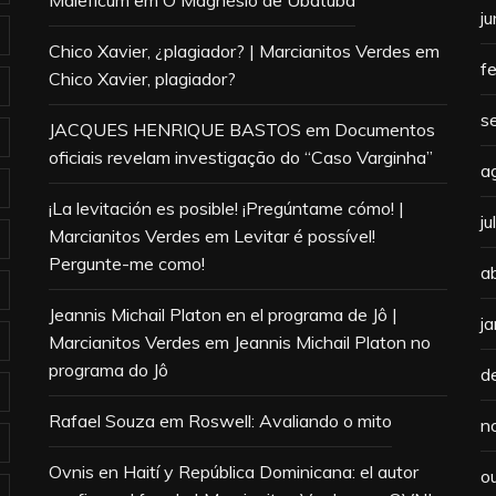
Maleficum
em
O Magnésio de Ubatuba
j
Chico Xavier, ¿plagiador? | Marcianitos Verdes
em
f
Chico Xavier, plagiador?
s
JACQUES HENRIQUE BASTOS
em
Documentos
oficiais revelam investigação do “Caso Varginha”
a
¡La levitación es posible! ¡Pregúntame cómo! |
j
Marcianitos Verdes
em
Levitar é possível!
Pergunte-me como!
a
Jeannis Michail Platon en el programa de Jô |
j
Marcianitos Verdes
em
Jeannis Michail Platon no
programa do Jô
d
Rafael Souza
em
Roswell: Avaliando o mito
n
Ovnis en Haití y República Dominicana: el autor
o