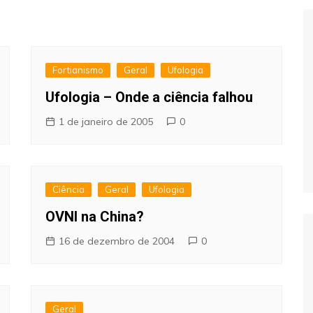
Extraterrestres
Biologia
Hipótese Psicossocial
Espaço
Fortianismo
Geral
Ufologia
Ufologia – Onde a ciência falhou
1 de janeiro de 2005
0
Ciência
Geral
Ufologia
OVNI na China?
16 de dezembro de 2004
0
Geral