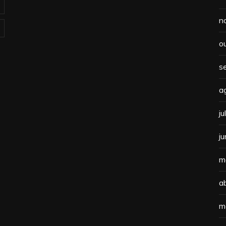
n
o
s
a
j
j
m
a
m