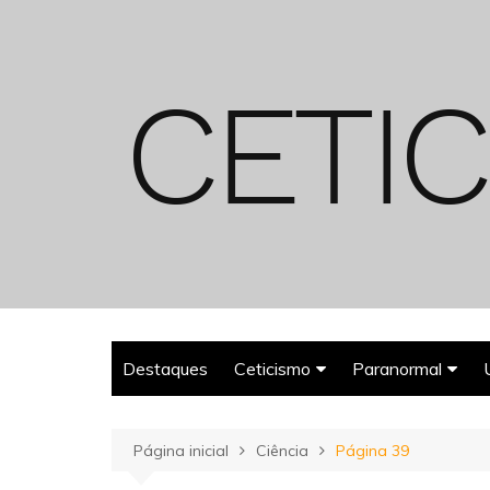
Ir
para
o
conteúdo
Destaques
Ceticismo
Paranormal
Enganos
Fantasmas
Página inicial
Ciência
Página 39
Espiritualismo