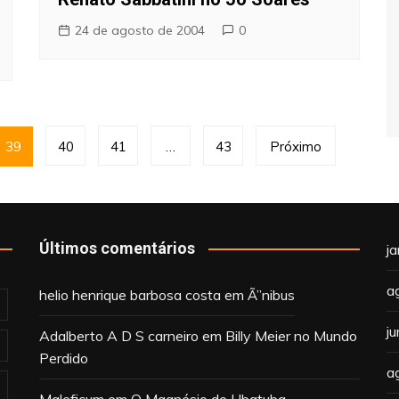
24 de agosto de 2004
0
39
40
41
…
43
Próximo
Últimos comentários
j
a
helio henrique barbosa costa
em
Ã”nibus
j
Adalberto A D S carneiro
em
Billy Meier no Mundo
Perdido
a