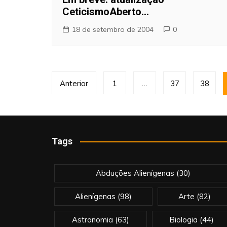
CeticismoAberto…
18 de setembro de 2004
0
Paginação
Anterior
1
…
37
38
de
posts
Tags
Abduções Alienígenas
(30)
Alienígenas
(98)
Arte
(82)
Astronomia
(63)
Biologia
(44)