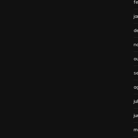
f
j
d
n
o
s
a
j
j
m