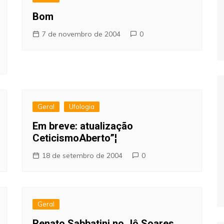
Bom
7 de novembro de 2004
0
Geral
Ufologia
Em breve: atualização
CeticismoAberto”¦
18 de setembro de 2004
0
Geral
Renato Sabbatini no Jô Soares