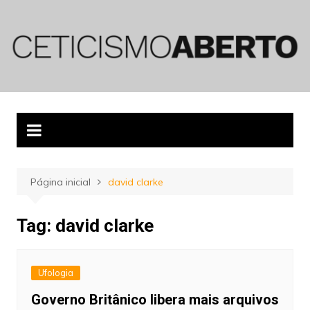
Ir
para
o
conteúdo
Página inicial
david clarke
Tag:
david clarke
Ufologia
Governo Britânico libera mais arquivos