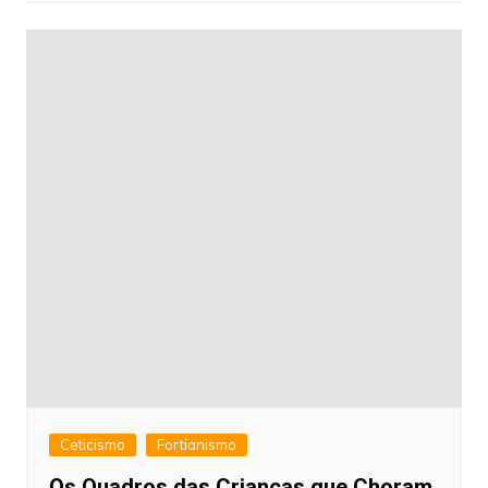
Ceticismo
Fortianismo
Os Quadros das Crianças que Choram