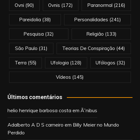
Ovni
(90)
Ovnis
(172)
Paranormal
(216)
Pareidolia
(38)
Personalidades
(241)
Pesquisa
(32)
Religião
(133)
São Paulo
(31)
Teorias De Conspiração
(44)
Terra
(55)
Ufologia
(128)
Ufólogos
(32)
Vídeos
(145)
Últimos comentários
helio henrique barbosa costa
em
Ã”nibus
Adalberto A D S carneiro
em
Billy Meier no Mundo
Perdido