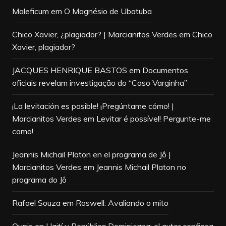
Maleficum
em
O Magnésio de Ubatuba
Chico Xavier, ¿plagiador? | Marcianitos Verdes
em
Chico
Xavier, plagiador?
JACQUES HENRIQUE BASTOS
em
Documentos
oficiais revelam investigação do “Caso Varginha”
¡La levitación es posible! ¡Pregúntame cómo! |
Marcianitos Verdes
em
Levitar é possível! Pergunte-me
como!
Jeannis Michail Platon en el programa de Jô |
Marcianitos Verdes
em
Jeannis Michail Platon no
programa do Jô
Rafael Souza
em
Roswell: Avaliando o mito