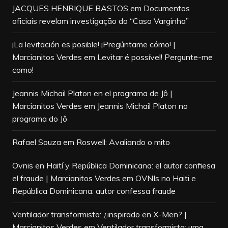
JACQUES HENRIQUE BASTOS
em
Documentos
oficiais revelam investigação do “Caso Varginha”
¡La levitación es posible! ¡Pregúntame cómo! |
Marcianitos Verdes
em
Levitar é possível! Pergunte-me
como!
Jeannis Michail Platon en el programa de Jô |
Marcianitos Verdes
em
Jeannis Michail Platon no
programa do Jô
Rafael Souza
em
Roswell: Avaliando o mito
Ovnis en Haití y República Dominicana: el autor confiesa
el fraude | Marcianitos Verdes
em
OVNIs no Haiti e
República Dominicana: autor confessa fraude
Ventilador transformista: ¿inspirado en X-Men? |
Marcianitos Verdes
em
Ventilador transformista: uma