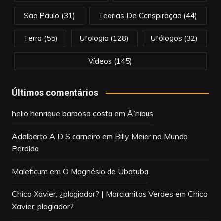
São Paulo
(31)
Teorias De Conspiração
(44)
Terra
(55)
Ufologia
(128)
Ufólogos
(32)
Vídeos
(145)
Últimos comentários
helio henrique barbosa costa
em
Ã”nibus
Adalberto A D S carneiro
em
Billy Meier no Mundo
Perdido
Maleficum
em
O Magnésio de Ubatuba
Chico Xavier, ¿plagiador? | Marcianitos Verdes
em
Chico
Xavier, plagiador?