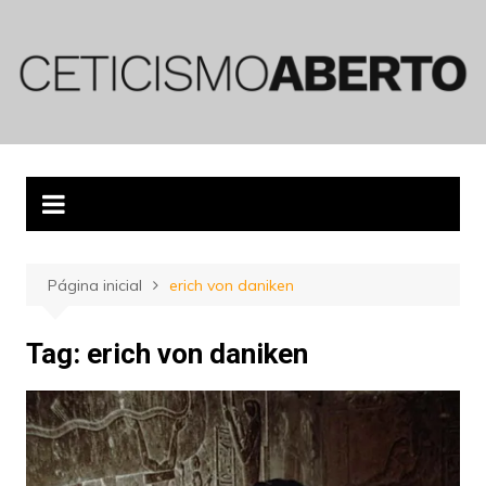
Ir
para
o
conteúdo
Página inicial
erich von daniken
Tag:
erich von daniken