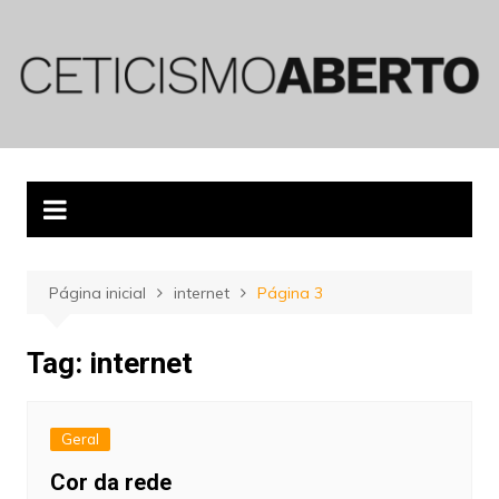
Ir
para
o
conteúdo
Página inicial
internet
Página 3
Tag:
internet
Geral
Cor da rede