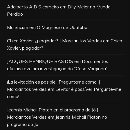
Adalberto A D S carneiro
em
Billy Meier no Mundo
Perdido
Maleficum
em
O Magnésio de Ubatuba
Chico Xavier, ¿plagiador? | Marcianitos Verdes
em
Chico
Xavier, plagiador?
JACQUES HENRIQUE BASTOS
em
Documentos
oficiais revelam investigação do “Caso Varginha”
¡La levitación es posible! ¡Pregúntame cómo! |
Marcianitos Verdes
em
Levitar é possível! Pergunte-me
como!
Jeannis Michail Platon en el programa de Jô |
Marcianitos Verdes
em
Jeannis Michail Platon no
programa do Jô