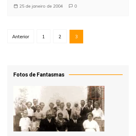
25 de janeiro de 2004
0
Paginação
Anterior
1
2
3
de
posts
Fotos de Fantasmas