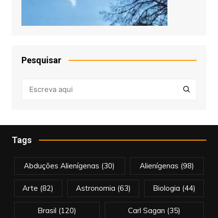
Pesquisar
Tags
Abduções Alienígenas
(30)
Alienígenas
(98)
Arte
(82)
Astronomia
(63)
Biologia
(44)
Brasil
(120)
Carl Sagan
(35)