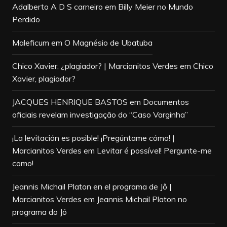
Adalberto A D S carneiro
em
Billy Meier no Mundo
Perdido
Maleficum
em
O Magnésio de Ubatuba
Chico Xavier, ¿plagiador? | Marcianitos Verdes
em
Chico
Xavier, plagiador?
JACQUES HENRIQUE BASTOS
em
Documentos
oficiais revelam investigação do “Caso Varginha”
¡La levitación es posible! ¡Pregúntame cómo! |
Marcianitos Verdes
em
Levitar é possível! Pergunte-me
como!
Jeannis Michail Platon en el programa de Jô |
Marcianitos Verdes
em
Jeannis Michail Platon no
programa do Jô