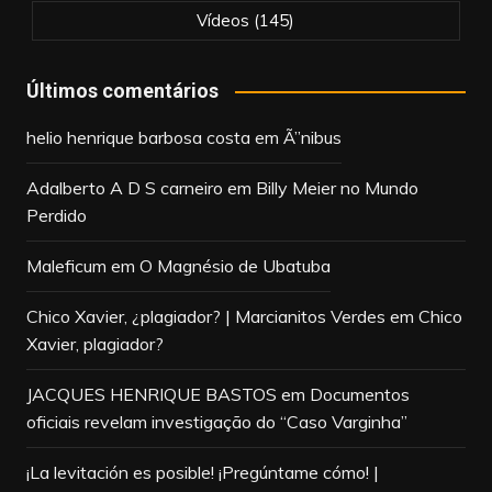
Vídeos
(145)
Últimos comentários
helio henrique barbosa costa
em
Ã”nibus
Adalberto A D S carneiro
em
Billy Meier no Mundo
Perdido
Maleficum
em
O Magnésio de Ubatuba
Chico Xavier, ¿plagiador? | Marcianitos Verdes
em
Chico
Xavier, plagiador?
JACQUES HENRIQUE BASTOS
em
Documentos
oficiais revelam investigação do “Caso Varginha”
¡La levitación es posible! ¡Pregúntame cómo! |