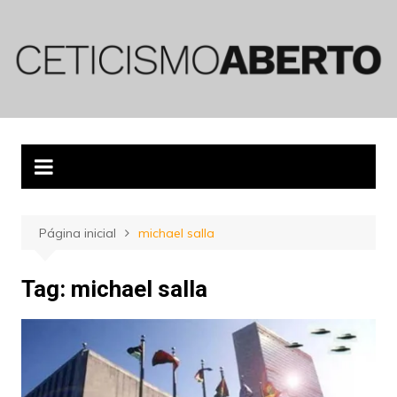
Ir
para
o
conteúdo
Página inicial
michael salla
Tag:
michael salla