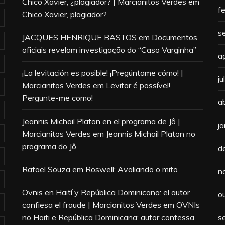
Chico Xavier, ¿plagiador? | Marcianitos Verdes
em
f
Chico Xavier, plagiador?
s
JACQUES HENRIQUE BASTOS
em
Documentos
oficiais revelam investigação do “Caso Varginha”
a
¡La levitación es posible! ¡Pregúntame cómo! |
j
Marcianitos Verdes
em
Levitar é possível!
Pergunte-me como!
a
Jeannis Michail Platon en el programa de Jô |
j
Marcianitos Verdes
em
Jeannis Michail Platon no
programa do Jô
d
Rafael Souza
em
Roswell: Avaliando o mito
n
Ovnis en Haití y República Dominicana: el autor
o
confiesa el fraude | Marcianitos Verdes
em
OVNIs
no Haiti e República Dominicana: autor confessa
s