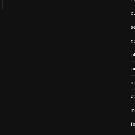
o
s
a
j
j
m
a
m
f