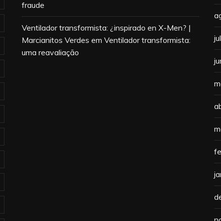
fraude
a
Ventilador transformista: ¿inspirado en X-Men? |
j
Marcianitos Verdes
em
Ventilador transformista:
uma reavaliação
j
m
a
m
f
j
d
n