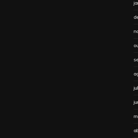
j
d
n
o
s
a
j
j
m
a