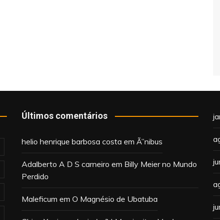
Últimos comentários
j
a
helio henrique barbosa costa
em
Ã”nibus
j
Adalberto A D S carneiro
em
Billy Meier no Mundo
Perdido
a
Maleficum
em
O Magnésio de Ubatuba
j