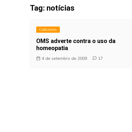
Fraudes
Tag:
notícias
Pareidolia
Religião
Ceticismo
Teorias de Conspiração
OMS adverte contra o uso da
homeopatia
4 de setembro de 2009
17