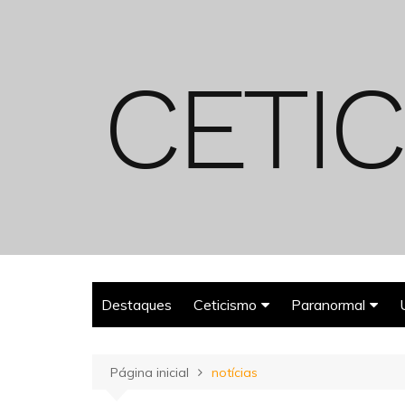
Ir
para
o
conteúdo
Destaques
Ceticismo
Paranormal
Enganos
Fantasmas
Página inicial
notícias
Espiritualismo