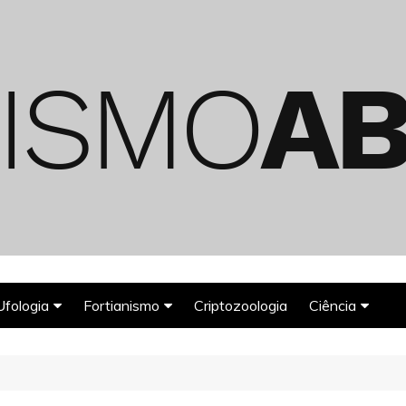
Ufologia
Fortianismo
Criptozoologia
Ciência
Abduções Alienígenas
Agroglifos
Arqueologia
Deuses Astronautas
Astronomia