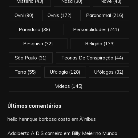
Mistério
(43)
Nasa
(30)
Nave
(43)
Ovni
(90)
Ovnis
(172)
Paranormal
(216)
Pareidolia
(38)
Personalidades
(241)
Pesquisa
(32)
Religião
(133)
São Paulo
(31)
Teorias De Conspiração
(44)
Terra
(55)
Ufologia
(128)
Ufólogos
(32)
Vídeos
(145)
Últimos comentários
helio henrique barbosa costa
em
Ã”nibus
Adalberto A D S carneiro
em
Billy Meier no Mundo