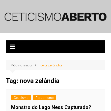
Ir
para
o
conteúdo
Página inicial
nova zelândia
Tag:
nova zelândia
Ceticismo
Fortianismo
Monstro do Lago Ness Capturado?