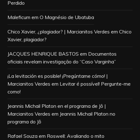
Perdido
Maleficum
em
O Magnésio de Ubatuba
Chico Xavier, ¿plagiador? | Marcianitos Verdes
em
Chico
Xavier, plagiador?
JACQUES HENRIQUE BASTOS
em
Documentos
oficiais revelam investigação do “Caso Varginha”
¡La levitación es posible! ¡Pregúntame cómo! |
Marcianitos Verdes
em
Levitar é possível! Pergunte-me
como!
Jeannis Michail Platon en el programa de Jô |
Marcianitos Verdes
em
Jeannis Michail Platon no
programa do Jô
Rafael Souza
em
Roswell: Avaliando o mito