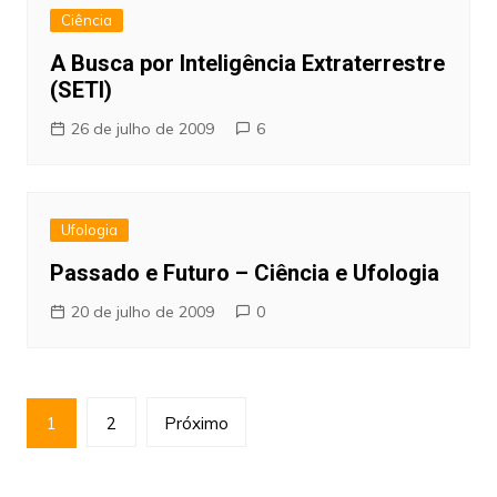
Ciência
A Busca por Inteligência Extraterrestre
(SETI)
26 de julho de 2009
6
Ufologia
Passado e Futuro – Ciência e Ufologia
20 de julho de 2009
0
Paginação
1
2
Próximo
de
posts