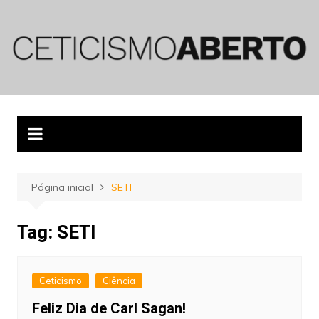
Ir
para
o
conteúdo
Página inicial
SETI
Tag:
SETI
Ceticismo
Ciência
Feliz Dia de Carl Sagan!