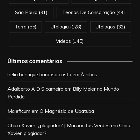
São Paulo
(31)
Teorias De Conspiração
(44)
Terra
(55)
Ufologia
(128)
Ufólogos
(32)
Vídeos
(145)
Últimos comentários
helio henrique barbosa costa
em
Ã”nibus
Adalberto A D S carneiro
em
Billy Meier no Mundo
Perdido
Maleficum
em
O Magnésio de Ubatuba
Chico Xavier, ¿plagiador? | Marcianitos Verdes
em
Chico
Xavier, plagiador?