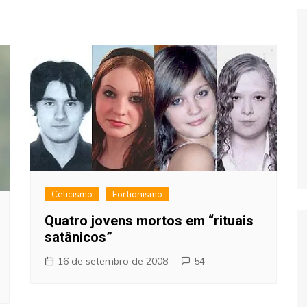
Extraterrestres
Biologia
Hipótese Psicossocial
Espaço
Ceticismo
Fortianismo
Quatro jovens mortos em “rituais
satânicos”
16 de setembro de 2008
54