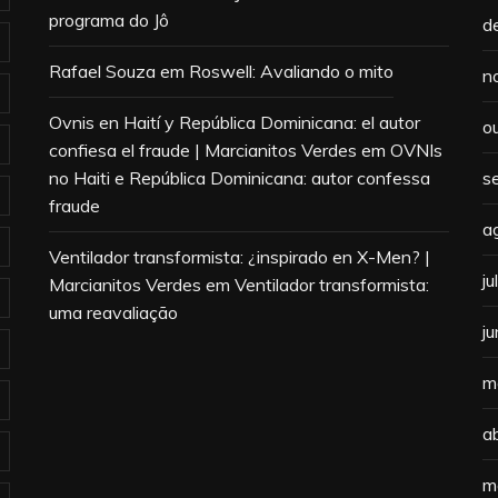
programa do Jô
d
Rafael Souza
em
Roswell: Avaliando o mito
n
Ovnis en Haití y República Dominicana: el autor
o
confiesa el fraude | Marcianitos Verdes
em
OVNIs
no Haiti e República Dominicana: autor confessa
s
fraude
a
Ventilador transformista: ¿inspirado en X-Men? |
j
Marcianitos Verdes
em
Ventilador transformista:
uma reavaliação
j
m
a
m