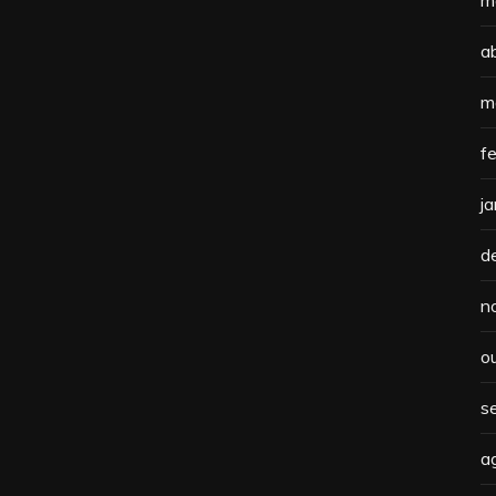
m
a
m
f
j
d
n
o
s
a