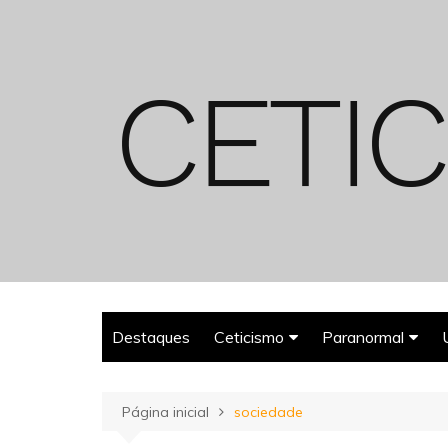
Ir
para
o
conteúdo
Destaques
Ceticismo
Paranormal
Enganos
Fantasmas
Página inicial
sociedade
Espiritualismo