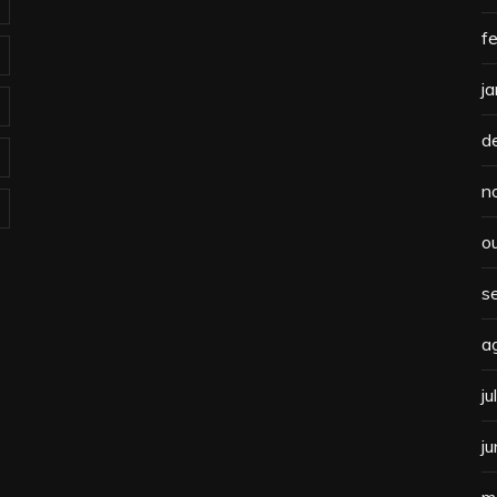
f
j
d
n
o
s
a
j
j