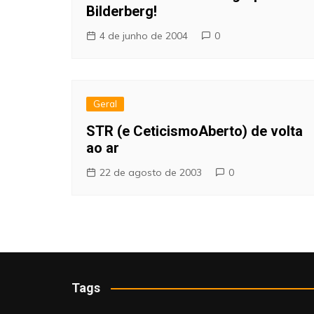
Bilderberg!
4 de junho de 2004
0
Geral
STR (e CeticismoAberto) de volta
ao ar
22 de agosto de 2003
0
Tags