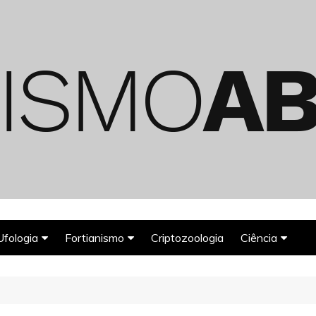
Ufologia
Fortianismo
Criptozoologia
Ciência
Abduções Alienígenas
Agroglifos
Arqueologia
Deuses Astronautas
Astronomia