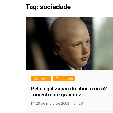
Fraudes
Tag:
sociedade
Pareidolia
Religião
Teorias de Conspiração
Ceticismo
Destaques
Pela legalização do aborto no 52
trimestre de gravidez
29 de maio de 2009
36