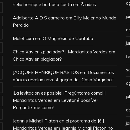
a
helio henrique barbosa costa
em
Ã”nibus
j
Adalberto A D S carneiro
em
Billy Meier no Mundo
Perdido
a
Maleficum
em
O Magnésio de Ubatuba
j
Chico Xavier, ¿plagiador? | Marcianitos Verdes
em
f
Chico Xavier, plagiador?
s
JACQUES HENRIQUE BASTOS
em
Documentos
oficiais revelam investigação do “Caso Varginha”
a
¡La levitación es posible! ¡Pregúntame cómo! |
j
Marcianitos Verdes
em
Levitar é possível!
Pergunte-me como!
a
Jeannis Michail Platon en el programa de Jô |
j
Marcianitos Verdes
em
Jeannis Michail Platon no