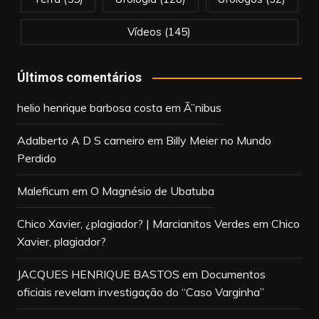
Vídeos
(145)
Últimos comentários
helio henrique barbosa costa
em
Ã”nibus
Adalberto A D S carneiro
em
Billy Meier no Mundo
Perdido
Maleficum
em
O Magnésio de Ubatuba
Chico Xavier, ¿plagiador? | Marcianitos Verdes
em
Chico
Xavier, plagiador?
JACQUES HENRIQUE BASTOS
em
Documentos
oficiais revelam investigação do “Caso Varginha”