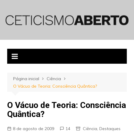
Ir
para
o
conteúdo
Página inicial
Ciência
O Vácuo de Teoria: Consciência Quântica?
O Vácuo de Teoria: Consciência
Quântica?
8 de agosto de 2009
14
Ciência
,
Destaques