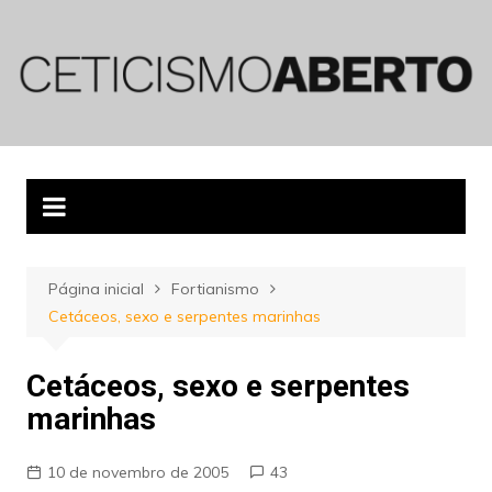
Ir
para
o
conteúdo
Página inicial
Fortianismo
Cetáceos, sexo e serpentes marinhas
Cetáceos, sexo e serpentes
marinhas
10 de novembro de 2005
43