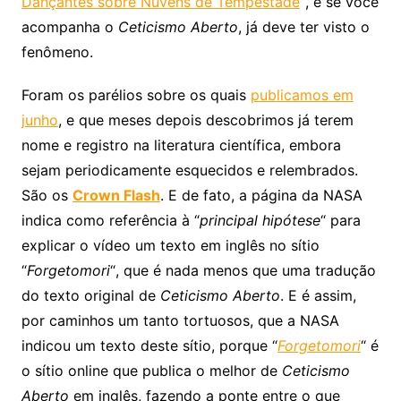
Dançantes sobre Nuvens de Tempestade
“, e se você
acompanha o
Ceticismo Aberto
, já deve ter visto o
fenômeno.
Foram os parélios sobre os quais
publicamos em
junho
, e que meses depois descobrimos já terem
nome e registro na literatura científica, embora
sejam periodicamente esquecidos e relembrados.
São os
Crown Flash
. E de fato, a página da NASA
indica como referência à “
principal hipótese
“ para
explicar o vídeo um texto em inglês no sítio
“
Forgetomori
“, que é nada menos que uma tradução
do texto original de
Ceticismo Aberto
. E é assim,
por caminhos um tanto tortuosos, que a NASA
indicou um texto deste sítio, porque “
Forgetomori
“ é
o sítio online que publica o melhor de
Ceticismo
Aberto
em inglês, fazendo a ponte entre o que