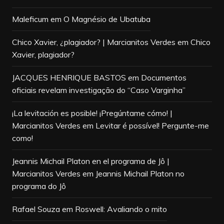
Maleficum
em
O Magnésio de Ubatuba
Chico Xavier, ¿plagiador? | Marcianitos Verdes
em
Chico
Xavier, plagiador?
JACQUES HENRIQUE BASTOS
em
Documentos
oficiais revelam investigação do “Caso Varginha”
¡La levitación es posible! ¡Pregúntame cómo! |
Marcianitos Verdes
em
Levitar é possível! Pergunte-me
como!
Jeannis Michail Platon en el programa de Jô |
Marcianitos Verdes
em
Jeannis Michail Platon no
programa do Jô
Rafael Souza
em
Roswell: Avaliando o mito