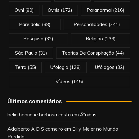
Ovni
(90)
Ovnis
(172)
Paranormal
(216)
Pareidolia
(38)
Personalidades
(241)
Pesquisa
(32)
Religião
(133)
São Paulo
(31)
Teorias De Conspiração
(44)
Terra
(55)
Ufologia
(128)
Ufólogos
(32)
Vídeos
(145)
Últimos comentários
helio henrique barbosa costa
em
Ã”nibus
Adalberto A D S carneiro
em
Billy Meier no Mundo
Perdido