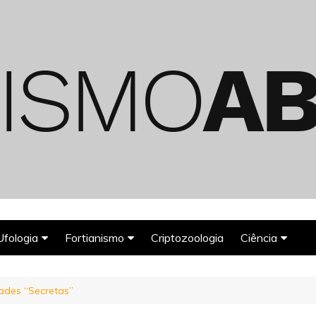
Ufologia
Fortianismo
Criptozoologia
Ciência
Abduções Alienígenas
Agroglifos
Arqueologia
ades “Secretas”
Deuses Astronautas
Astronomia