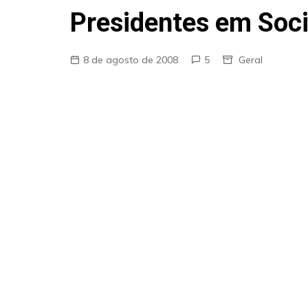
Fraudes
Presidentes em Soc
Pareidolia
Religião
8 de agosto de 2008
5
Geral
Teorias de Conspiração