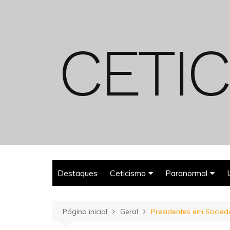
Ir
para
o
conteúdo
Destaques
Ceticismo
Paranormal
Enganos
Fantasmas
Página inicial
Geral
Presidentes em Socied
Espiritualismo