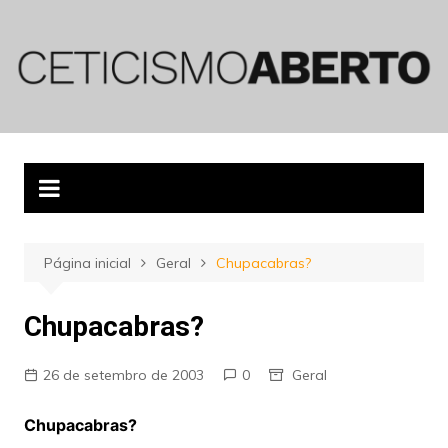
Ir
para
o
conteúdo
Página inicial
Geral
Chupacabras?
Chupacabras?
26 de setembro de 2003
0
Geral
Chupacabras?