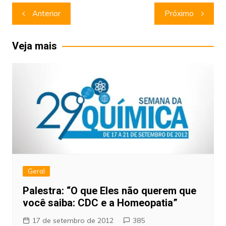
Navegação
Anterior
Próximo
de
Post
Veja mais
Geral
Palestra: “O que Eles não querem que
você saiba: CDC e a Homeopatia”
17 de setembro de 2012
385