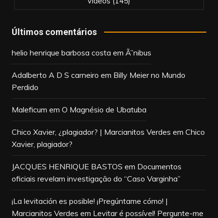
Vídeos
(145)
Últimos comentários
helio henrique barbosa costa
em
Ã”nibus
Adalberto A D S carneiro
em
Billy Meier no Mundo
Perdido
Maleficum
em
O Magnésio de Ubatuba
Chico Xavier, ¿plagiador? | Marcianitos Verdes
em
Chico
Xavier, plagiador?
JACQUES HENRIQUE BASTOS
em
Documentos
oficiais revelam investigação do “Caso Varginha”
¡La levitación es posible! ¡Pregúntame cómo! |
Marcianitos Verdes
em
Levitar é possível! Pergunte-me