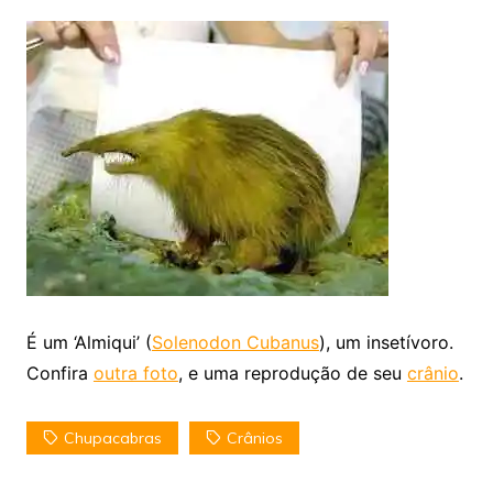
É um ‘Almiqui’ (
Solenodon Cubanus
), um insetívoro.
Confira
outra foto
, e uma reprodução de seu
crânio
.
Chupacabras
Crânios