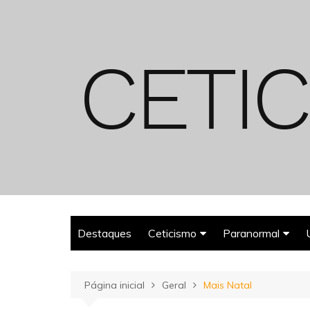
Ir
para
o
conteúdo
Destaques
Ceticismo
Paranormal
Enganos
Fantasmas
Página inicial
Geral
Mais Natal
Espiritualismo