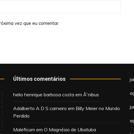
róxima vez que eu comentar.
Últimos comentários
j
a
helio henrique barbosa costa
em
Ã”nibus
j
Adalberto A D S carneiro
em
Billy Meier no Mundo
Perdido
a
Maleficum
em
O Magnésio de Ubatuba