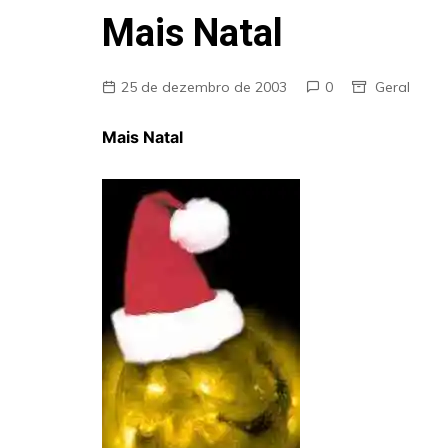
Fraudes
Mais Natal
Pareidolia
Religião
25 de dezembro de 2003
0
Geral
Teorias de Conspiração
Mais Natal