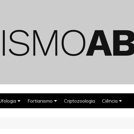
Ufologia
Fortianismo
Criptozoologia
Ciência
Abduções Alienígenas
Agroglifos
Arqueologia
Deuses Astronautas
Astronomia