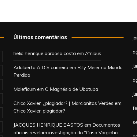
Últimos comentários
j
a
helio henrique barbosa costa
em
Ã”nibus
j
Adalberto A D S carneiro
em
Billy Meier no Mundo
Perdido
a
Maleficum
em
O Magnésio de Ubatuba
j
Chico Xavier, ¿plagiador? | Marcianitos Verdes
em
f
Chico Xavier, plagiador?
s
JACQUES HENRIQUE BASTOS
em
Documentos
oficiais revelam investigação do “Caso Varginha”
a