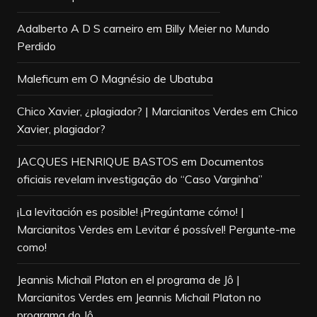
Adalberto A D S carneiro
em
Billy Meier no Mundo
Perdido
Maleficum
em
O Magnésio de Ubatuba
Chico Xavier, ¿plagiador? | Marcianitos Verdes
em
Chico
Xavier, plagiador?
JACQUES HENRIQUE BASTOS
em
Documentos
oficiais revelam investigação do “Caso Varginha”
¡La levitación es posible! ¡Pregúntame cómo! |
Marcianitos Verdes
em
Levitar é possível! Pergunte-me
como!
Jeannis Michail Platon en el programa de Jô |
Marcianitos Verdes
em
Jeannis Michail Platon no
programa do Jô