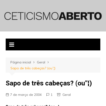
Ir
para
o
conteúdo
Página inicial
Geral
Sapo de três cabeças? (ou”¦)
Sapo de três cabeças? (ou”¦)
7 de março de 2004
1
Geral