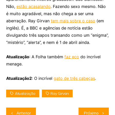
Não,
estão acasalando
. Fazendo sexo mesmo. Não
é muito agradável, mas não chega a ser uma
aberração. Ray Girvan
tem mais sobre o caso
(em
inglês). É, a BBC e agências de notícia estão
divulgando três sapos transando como um “enigma”,
“mistério”, “alerta”, e nem é 1 de abril ainda.
Atualização
: A Folha também
faz eco
do incrível
menage.
Atualização2
: O incrível
gato de três cabeças
.
Atualização
Ray Girvan
Navegação
Anterior
Próximo