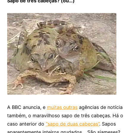
Sapo de três cabeças? (ou…)
A BBC anuncia, e
muitas outras
agências de notícia
também, o maravilhoso sapo de três cabeças. Há o
caso anterior do
“sapo de duas cabeças”
. Sapos
aparentemente inteiros grudados… São siameses?