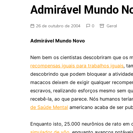
Fraudes
Admirável Mundo N
Pareidolia
Religião
26 de outubro de 2004
0
Geral
Teorias de Conspiração
Admirável Mundo Novo
Nem bem os cientistas descobriram que os m
recompensas iguais para trabalhos iguais
, t
descobrindo que podem bloquear a atividade
macacos deixem de exigir qualquer recompens
escravos, realizando esforços mesmo sem qua
recebê-la, ao que parece. Nós humanos ter
de Saúde Mental
americano acaba de ser pub
Enquanto isto, 25.000 neurônios de rato em
simulador de vôo
, enquanto avanços notávei