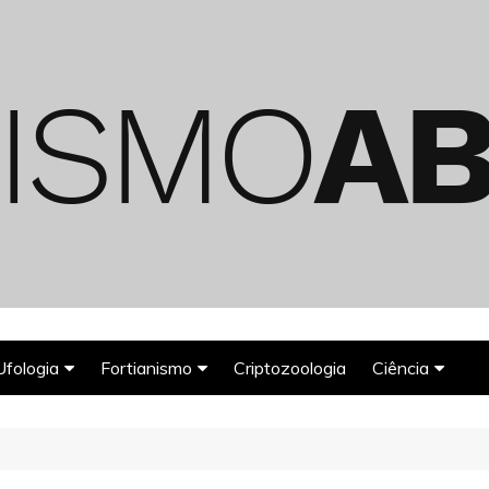
Ufologia
Fortianismo
Criptozoologia
Ciência
Abduções Alienígenas
Agroglifos
Arqueologia
o
Deuses Astronautas
Astronomia