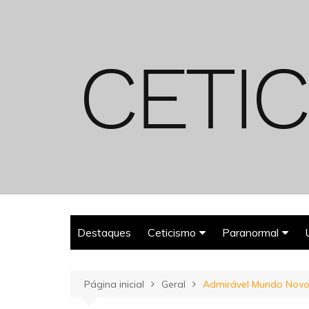
Ir
para
o
conteúdo
Destaques
Ceticismo
Paranormal
Enganos
Fantasmas
Página inicial
Geral
Admirável Mundo Nov
Espiritualismo