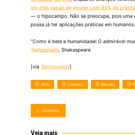
um chip capaz de emular com 95% de precisã
— o hipocampo. Não se preocupe, pois uma e
possa já ter aplicações práticas em humanos.
“Como é bela a humanidade! Ó admirável mu
Tempestade
, Shakespeare
[via
Technovelgy
]
Arte
Cérebro
Mundo
P
Navegação
Anterior
de
Post
Veja mais