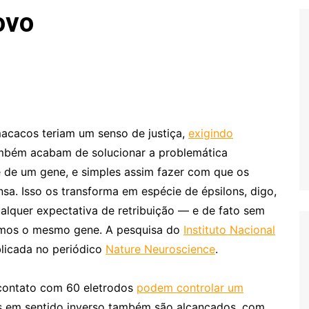
Extraterrestres
Biologia
ovo
Hipótese Psicossocial
Espaço
acacos teriam um senso de justiça,
exigindo
ambém acabam de solucionar a problemática
 de um gene, e simples assim fazer com que os
a. Isso os transforma em espécie de épsilons, digo,
lquer expectativa de retribuição — e de fato sem
íamos o mesmo gene. A pesquisa do
Instituto Nacional
licada no periódico
Nature Neuroscience
.
 contato com 60 eletrodos
podem controlar um
s em sentido inverso também são alcançados, com