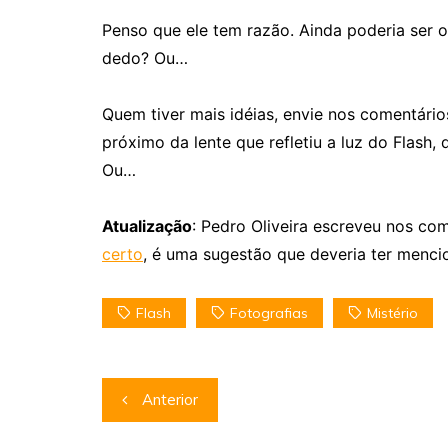
Penso que ele tem razão. Ainda poderia ser 
dedo? Ou…
Quem tiver mais idéias, envie nos comentário
próximo da lente que refletiu a luz do Flash
Ou…
Atualização
: Pedro Oliveira escreveu nos co
certo
, é uma sugestão que deveria ter menci
Flash
Fotografias
Mistério
Navegação
Anterior
de