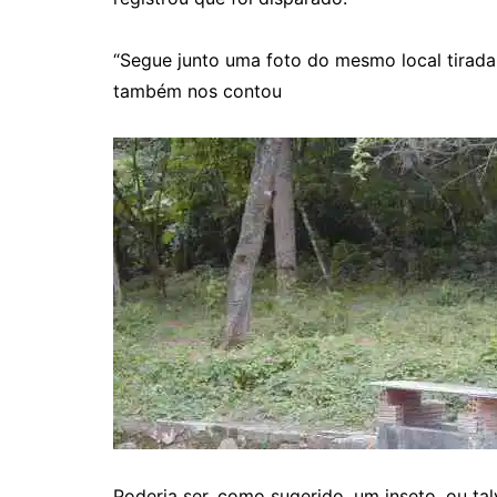
“Segue junto uma foto do mesmo local tirad
também nos contou
Poderia ser, como sugerido, um inseto, ou t