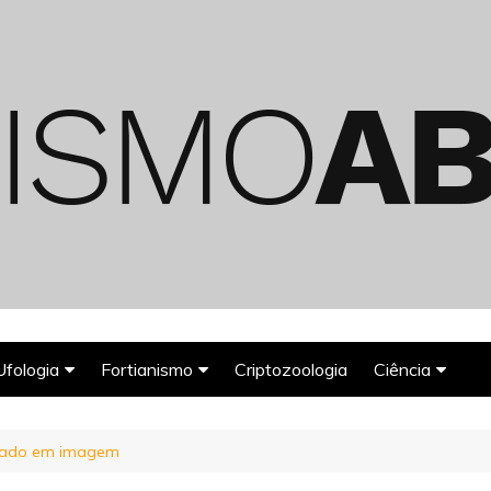
Ufologia
Fortianismo
Criptozoologia
Ciência
Abduções Alienígenas
Agroglifos
Arqueologia
urado em imagem
Deuses Astronautas
Astronomia