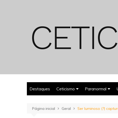
Ir
para
o
conteúdo
Destaques
Ceticismo
Paranormal
Enganos
Fantasmas
Página inicial
Geral
Ser luminoso (?) capt
Espiritualismo