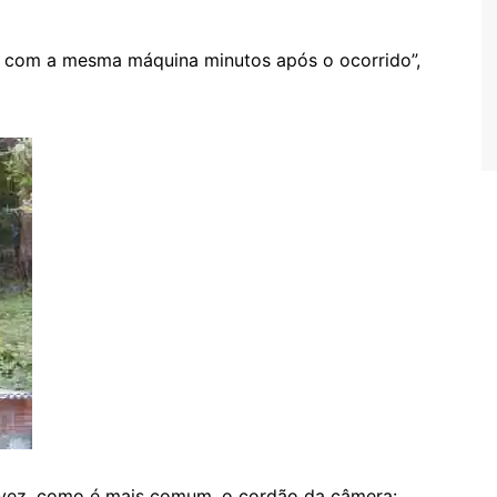
a com a mesma máquina minutos após o ocorrido”,
alvez, como é mais comum, o cordão da câmera: