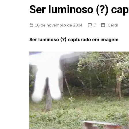
Fraudes
Ser luminoso (?) c
Pareidolia
Religião
16 de novembro de 2004
3
Geral
Teorias de Conspiração
Ser luminoso (?) capturado em imagem