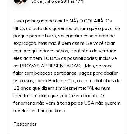
30 de junho de 2011 às 17:11
Essa palhaçada de coiote NÃƒO COLA!!!Â Os
filhos da puta dos governos acham que o povo, só
porque parece burro, vai engolira essa merda de
explicação, mas não é bem assim. Se você falar
com pesquisadores sérios, cientistas de verdade,
eles admitem TODAS as possibilidades, inclusive
as PROVAS APRESENTADAS… Mas, se você
falar com babacas partidários, pagos para abafar
as coisas, como Badan e Cia., ou com idiotinhas de
12 anos que dizem simplesmente: “Ai, eu num
creditu!!!!”, é claro que vão fazer chacota. O
fenômeno não vem à tona pq os USA não querem
revelar seu brinquedinho.
Responder