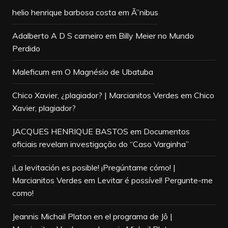
helio henrique barbosa costa
em
Ã”nibus
Adalberto A D S carneiro
em
Billy Meier no Mundo
Perdido
Maleficum
em
O Magnésio de Ubatuba
Chico Xavier, ¿plagiador? | Marcianitos Verdes
em
Chico
Xavier, plagiador?
JACQUES HENRIQUE BASTOS
em
Documentos
oficiais revelam investigação do “Caso Varginha”
¡La levitación es posible! ¡Pregúntame cómo! |
Marcianitos Verdes
em
Levitar é possível! Pergunte-me
como!
Jeannis Michail Platon en el programa de Jô |