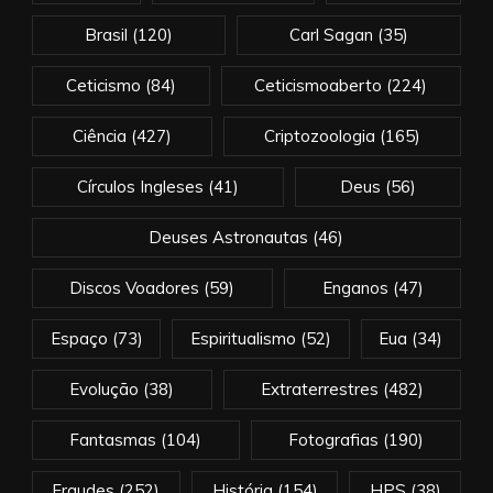
Brasil
(120)
Carl Sagan
(35)
Ceticismo
(84)
Ceticismoaberto
(224)
Ciência
(427)
Criptozoologia
(165)
Círculos Ingleses
(41)
Deus
(56)
Deuses Astronautas
(46)
Discos Voadores
(59)
Enganos
(47)
Espaço
(73)
Espiritualismo
(52)
Eua
(34)
Evolução
(38)
Extraterrestres
(482)
Fantasmas
(104)
Fotografias
(190)
Fraudes
(252)
História
(154)
HPS
(38)