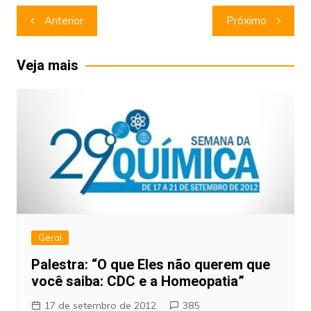
Navegação
Anterior
Próximo
de
Post
Veja mais
Geral
Palestra: “O que Eles não querem que
você saiba: CDC e a Homeopatia”
17 de setembro de 2012
385