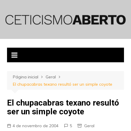
Ir
para
o
conteúdo
Página inicial
Geral
El chupacabras texano resultó ser un simple coyote
El chupacabras texano resultó
ser un simple coyote
4 de novembro de 2004
5
Geral