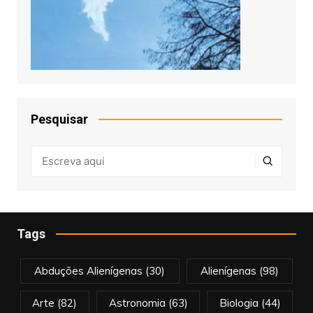
Pesquisar
Tags
Abduções Alienígenas
(30)
Alienígenas
(98)
Arte
(82)
Astronomia
(63)
Biologia
(44)