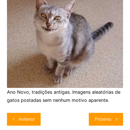
Ano Novo, tradições antigas. Imagens aleatórias de
gatos postadas sem nenhum motivo aparente.
Navegação
Anterior
Próximo
de