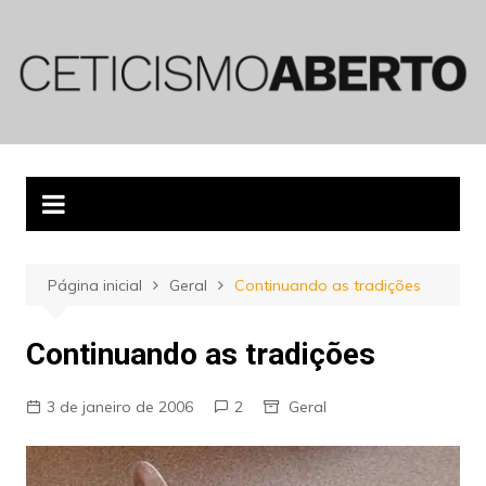
Ir
para
o
conteúdo
Página inicial
Geral
Continuando as tradições
Continuando as tradições
3 de janeiro de 2006
2
Geral