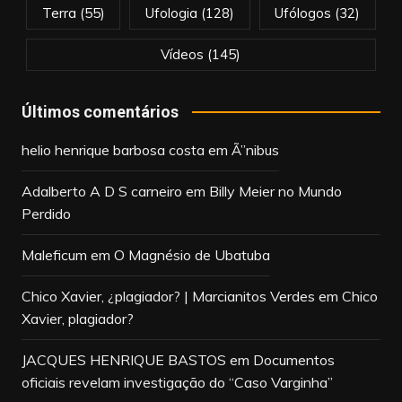
Terra
(55)
Ufologia
(128)
Ufólogos
(32)
Vídeos
(145)
Últimos comentários
helio henrique barbosa costa
em
Ã”nibus
Adalberto A D S carneiro
em
Billy Meier no Mundo
Perdido
Maleficum
em
O Magnésio de Ubatuba
Chico Xavier, ¿plagiador? | Marcianitos Verdes
em
Chico
Xavier, plagiador?
JACQUES HENRIQUE BASTOS
em
Documentos
oficiais revelam investigação do “Caso Varginha”