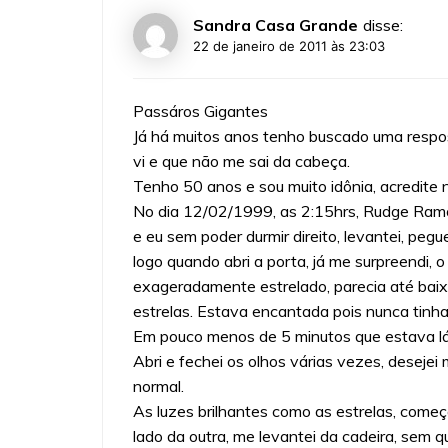
Sandra Casa Grande
disse:
22 de janeiro de 2011 às 23:03
Passáros Gigantes
Já há muitos anos tenho buscado uma respos
vi e que não me sai da cabeça.
Tenho 50 anos e sou muito idônia, acredite n
No dia 12/02/1999, as 2:15hrs, Rudge Ram
e eu sem poder durmir direito, levantei, pegu
logo quando abri a porta, já me surpreendi, 
exageradamente estrelado, parecia até baixo
estrelas. Estava encantada pois nunca tinha
Em pouco menos de 5 minutos que estava lá
Abri e fechei os olhos várias vezes, desejei
normal.
As luzes brilhantes como as estrelas, começ
lado da outra, me levantei da cadeira, sem q