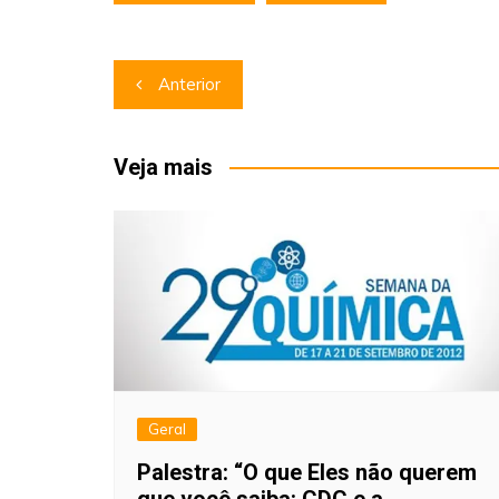
Navegação
Anterior
de
Post
Veja mais
Geral
Palestra: “O que Eles não querem