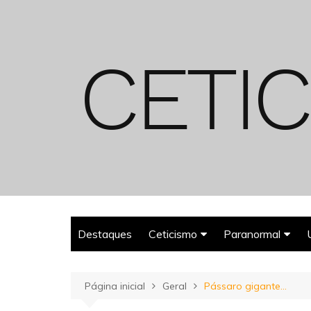
Ir
para
o
conteúdo
Destaques
Ceticismo
Paranormal
Enganos
Fantasmas
Página inicial
Geral
Pássaro gigante…
Espiritualismo