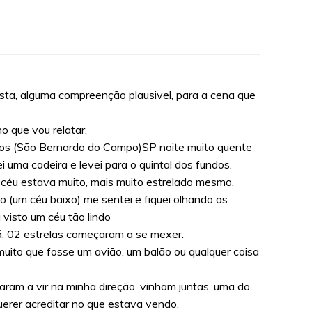
ta, alguma compreenção plausivel, para a cena que
o que vou relatar.
os (São Bernardo do Campo)SP noite muito quente
ei uma cadeira e levei para o quintal dos fundos.
o céu estava muito, mais muito estrelado mesmo,
 (um céu baixo) me sentei e fiquei olhando as
 visto um céu tão lindo
, 02 estrelas começaram a se mexer.
 muito que fosse um avião, um balão ou qualquer coisa
aram a vir na minha direção, vinham juntas, uma do
uerer acreditar no que estava vendo.