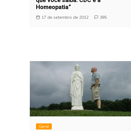
que você saiba: CDC e a
Homeopatia”
17 de setembro de 2012
385
Geral