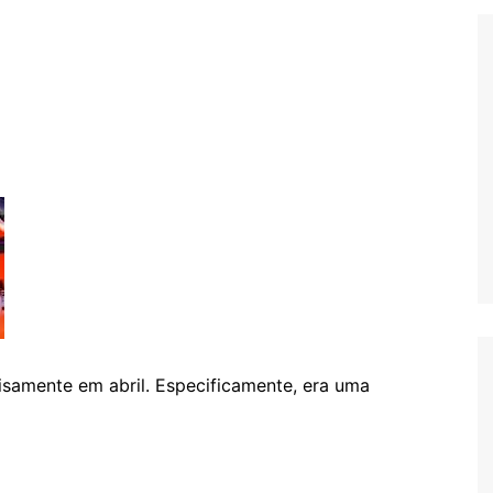
Extraterrestres
Biologia
Hipótese Psicossocial
Espaço
isamente em abril. Especificamente, era uma