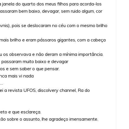
 janela do quarto dos meus filhos para acorda-los
passaram bem baixo, devagar, sem ruido algum, cor
ovnis), pois se deslocaram no céu com o mesmo brilho
ais brilho e eram pássaros gigantes, com a cabeça
 eu os observava e não deram a mínima importância.
 passaram muito baixo e devagar
os e sem saber o que pensar.
nca mais vi nada
a…
nei a revista UFOS, discolvery channel, Ra do
eto e que esclareça.
ão sobre o assunto, lhe agradeço imensamente.