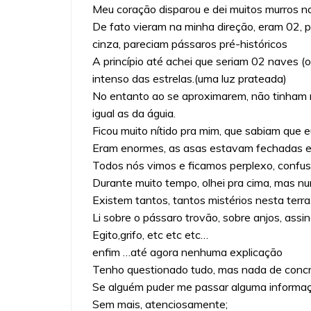
Meu coração disparou e dei muitos murros na
De fato vieram na minha direção, eram 02, 
cinza, pareciam pássaros pré-históricos
A princípio até achei que seriam 02 naves (
intenso das estrelas.(uma luz prateada)
No entanto ao se aproximarem, não tinham m
igual as da águia.
Ficou muito nítido pra mim, que sabiam que
Eram enormes, as asas estavam fechadas e
Todos nós vimos e ficamos perplexo, confus
Durante muito tempo, olhei pra cima, mas nu
Existem tantos, tantos mistérios nesta terr
Li sobre o pássaro trovão, sobre anjos, assi
Egito,grifo, etc etc etc…
enfim …até agora nenhuma explicação
Tenho questionado tudo, mas nada de concr
Se alguém puder me passar alguma informaç
Sem mais, atenciosamente;