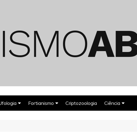
Ufologia
Fortianismo
Criptozoologia
Ciência
Abduções Alienígenas
Agroglifos
Arqueologia
Deuses Astronautas
Astronomia