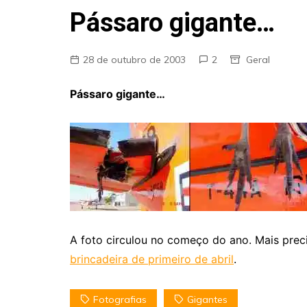
Fraudes
Pássaro gigante…
Pareidolia
Religião
28 de outubro de 2003
2
Geral
Teorias de Conspiração
Pássaro gigante…
A foto circulou no começo do ano. Mais prec
brincadeira de primeiro de abril
.
Fotografias
Gigantes