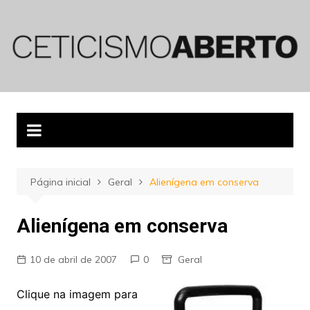
Ir
para
o
conteúdo
Página inicial
Geral
Alienígena em conserva
Alienígena em conserva
10 de abril de 2007
0
Geral
Clique na imagem para