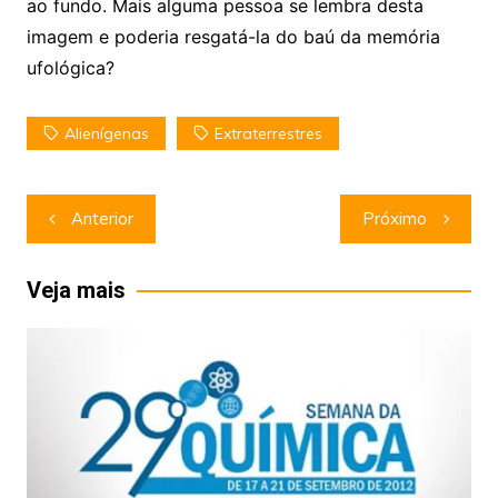
ao fundo. Mais alguma pessoa se lembra desta
imagem e poderia resgatá-la do baú da memória
ufológica?
Alienígenas
Extraterrestres
Navegação
Anterior
Próximo
de
Post
Veja mais