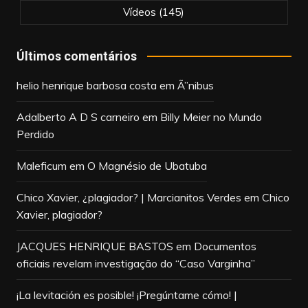
Vídeos
(145)
Últimos comentários
helio henrique barbosa costa
em
Ã”nibus
Adalberto A D S carneiro
em
Billy Meier no Mundo
Perdido
Maleficum
em
O Magnésio de Ubatuba
Chico Xavier, ¿plagiador? | Marcianitos Verdes
em
Chico
Xavier, plagiador?
JACQUES HENRIQUE BASTOS
em
Documentos
oficiais revelam investigação do “Caso Varginha”
¡La levitación es posible! ¡Pregúntame cómo! |