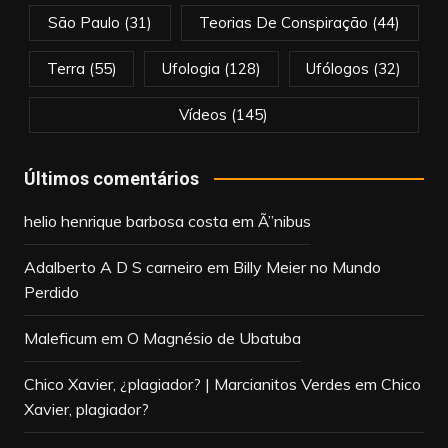
São Paulo
(31)
Teorias De Conspiração
(44)
Terra
(55)
Ufologia
(128)
Ufólogos
(32)
Vídeos
(145)
Últimos comentários
helio henrique barbosa costa
em
Ã”nibus
Adalberto A D S carneiro
em
Billy Meier no Mundo
Perdido
Maleficum
em
O Magnésio de Ubatuba
Chico Xavier, ¿plagiador? | Marcianitos Verdes
em
Chico
Xavier, plagiador?