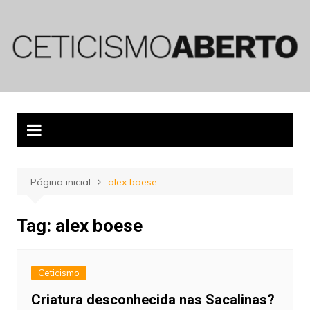
Ir
para
o
conteúdo
Página inicial
alex boese
Tag:
alex boese
Ceticismo
Criatura desconhecida nas Sacalinas?