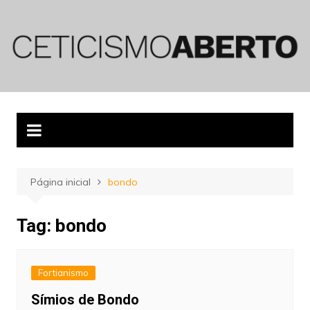
Ir
para
o
conteúdo
Página inicial
bondo
Tag:
bondo
Fortianismo
Símios de Bondo