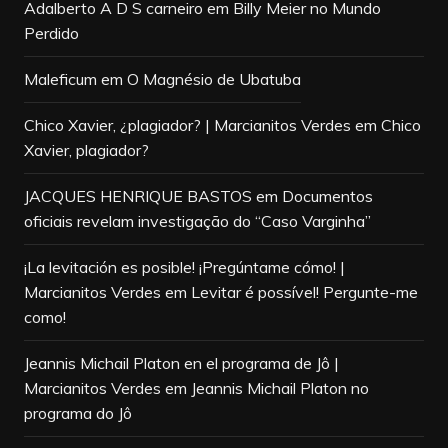
Adalberto A D S carneiro
em
Billy Meier no Mundo
Perdido
Maleficum
em
O Magnésio de Ubatuba
Chico Xavier, ¿plagiador? | Marcianitos Verdes
em
Chico
Xavier, plagiador?
JACQUES HENRIQUE BASTOS
em
Documentos
oficiais revelam investigação do “Caso Varginha”
¡La levitación es posible! ¡Pregúntame cómo! |
Marcianitos Verdes
em
Levitar é possível! Pergunte-me
como!
Jeannis Michail Platon en el programa de Jô |
Marcianitos Verdes
em
Jeannis Michail Platon no
programa do Jô