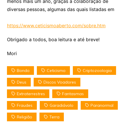
menos mais um ano, graças à colaboração de
diversas pessoas, algumas das quais listadas em
https://www.ceticismoaberto.com/sobre.htm
Obrigado a todos, boa leitura e até breve!
Mori
Bondo
Ceticismo
Criptozoologia
Deus
Discos Voadores
Extraterrestres
Fantasmas
Fraudes
Garadiávolo
Paranormal
Religião
Terra