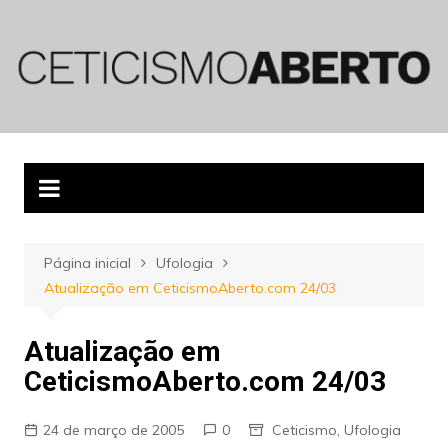
Ir
para
o
conteúdo
Página inicial
Ufologia
Atualização em CeticismoAberto.com 24/03
Atualização em
CeticismoAberto.com 24/03
24 de março de 2005
0
Ceticismo
,
Ufologia