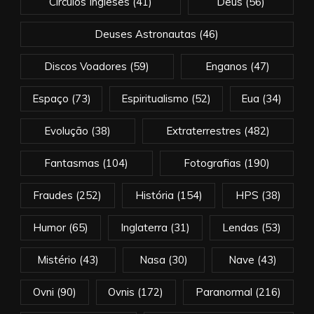
Círculos Ingleses
(41)
Deus
(56)
Deuses Astronautas
(46)
Discos Voadores
(59)
Enganos
(47)
Espaço
(73)
Espiritualismo
(52)
Eua
(34)
Evolução
(38)
Extraterrestres
(482)
Fantasmas
(104)
Fotografias
(190)
Fraudes
(252)
História
(154)
HPS
(38)
Humor
(65)
Inglaterra
(31)
Lendas
(53)
Mistério
(43)
Nasa
(30)
Nave
(43)
Ovni
(90)
Ovnis
(172)
Paranormal
(216)