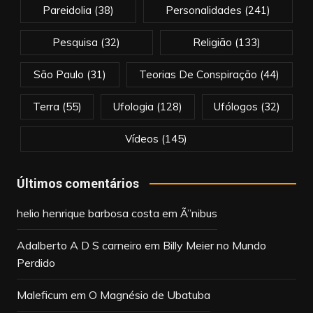
Pareidolia
(38)
Personalidades
(241)
Pesquisa
(32)
Religião
(133)
São Paulo
(31)
Teorias De Conspiração
(44)
Terra
(55)
Ufologia
(128)
Ufólogos
(32)
Vídeos
(145)
Últimos comentários
helio henrique barbosa costa
em
Ã”nibus
Adalberto A D S carneiro
em
Billy Meier no Mundo
Perdido
Maleficum
em
O Magnésio de Ubatuba