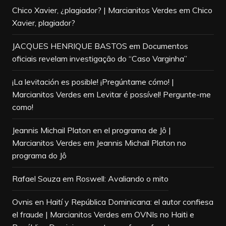
Chico Xavier, ¿plagiador? | Marcianitos Verdes
em
Chico
Xavier, plagiador?
JACQUES HENRIQUE BASTOS
em
Documentos
oficiais revelam investigação do “Caso Varginha”
¡La levitación es posible! ¡Pregúntame cómo! |
Marcianitos Verdes
em
Levitar é possível! Pergunte-me
como!
Jeannis Michail Platon en el programa de Jô |
Marcianitos Verdes
em
Jeannis Michail Platon no
programa do Jô
Rafael Souza
em
Roswell: Avaliando o mito
Ovnis en Haití y República Dominicana: el autor confiesa
el fraude | Marcianitos Verdes
em
OVNIs no Haiti e