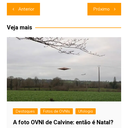
Navegação
Anterior
Próximo
de
Post
Veja mais
Destaques
Fotos de OVNIs
Ufologia
A foto OVNI de Calvine: então é Natal?