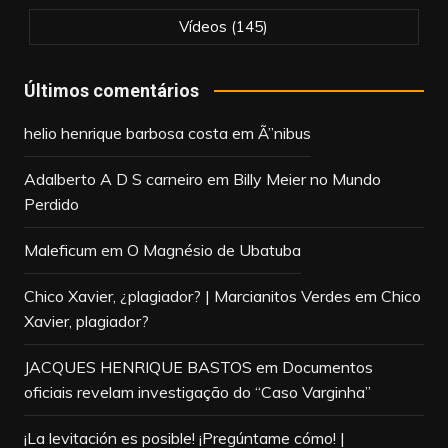
Vídeos
(145)
Últimos comentários
helio henrique barbosa costa
em
Ã”nibus
Adalberto A D S carneiro
em
Billy Meier no Mundo
Perdido
Maleficum
em
O Magnésio de Ubatuba
Chico Xavier, ¿plagiador? | Marcianitos Verdes
em
Chico
Xavier, plagiador?
JACQUES HENRIQUE BASTOS
em
Documentos
oficiais revelam investigação do “Caso Varginha”
¡La levitación es posible! ¡Pregúntame cómo! |