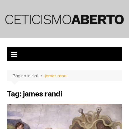
Ir
para
o
conteúdo
Página inicial
james randi
Tag:
james randi