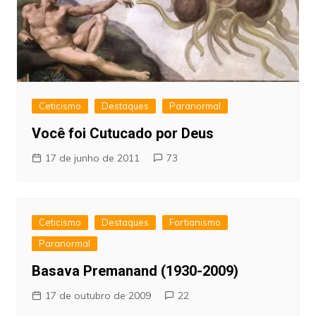
Ceticismo
Destaques
Paranormal
Você foi Cutucado por Deus
17 de junho de 2011
73
Ceticismo
Destaques
Fortianismo
Paranormal
Basava Premanand (1930-2009)
17 de outubro de 2009
22