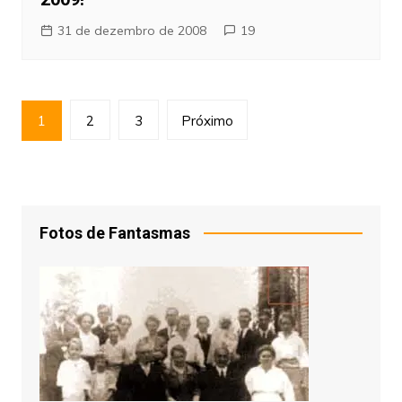
31 de dezembro de 2008
19
Paginação
1
2
3
Próximo
de
posts
Fotos de Fantasmas