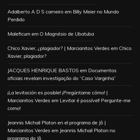
Adalberto A D S carneiro
em
Billy Meier no Mundo
Perdido
Maleficum
em
O Magnésio de Ubatuba
Chico Xavier, ¿plagiador? | Marcianitos Verdes
em
Chico
Xavier, plagiador?
JACQUES HENRIQUE BASTOS
em
Documentos
oficiais revelam investigação do “Caso Varginha”
¡La levitación es posible! ¡Pregúntame cómo! |
Marcianitos Verdes
em
Levitar é possível! Pergunte-me
como!
Jeannis Michail Platon en el programa de Jô |
Marcianitos Verdes
em
Jeannis Michail Platon no
programa do Jô