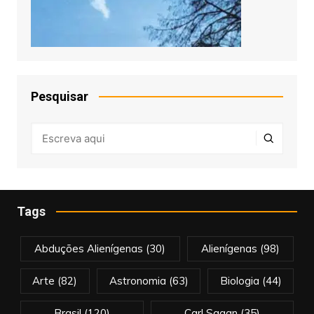
Pesquisar
Tags
Abduções Alienígenas
(30)
Alienígenas
(98)
Arte
(82)
Astronomia
(63)
Biologia
(44)
Brasil
(120)
Carl Sagan
(35)