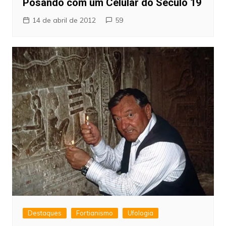
Posando com um Celular do Século 19
14 de abril de 2012
59
Destaques
Fortianismo
Ufologia