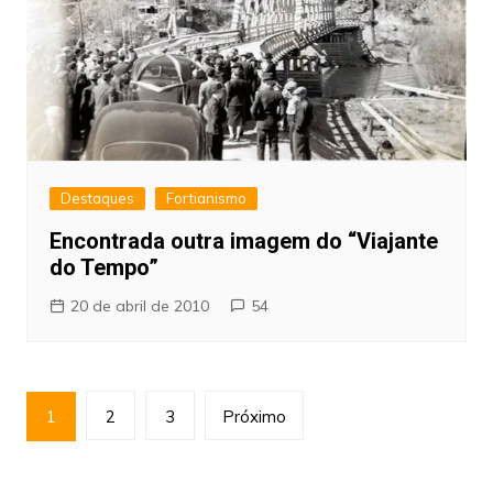
Destaques
Fortianismo
Encontrada outra imagem do “Viajante
do Tempo”
20 de abril de 2010
54
Paginação
1
2
3
Próximo
de
posts