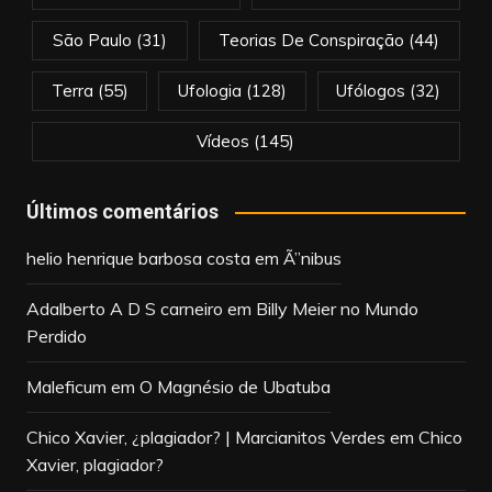
São Paulo
(31)
Teorias De Conspiração
(44)
Terra
(55)
Ufologia
(128)
Ufólogos
(32)
Vídeos
(145)
Últimos comentários
helio henrique barbosa costa
em
Ã”nibus
Adalberto A D S carneiro
em
Billy Meier no Mundo
Perdido
Maleficum
em
O Magnésio de Ubatuba
Chico Xavier, ¿plagiador? | Marcianitos Verdes
em
Chico
Xavier, plagiador?