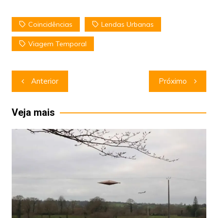
Coincidências
Lendas Urbanas
Viagem Temporal
Navegação
Anterior
Próximo
de
Post
Veja mais