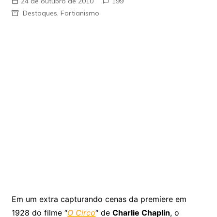
24 de outubro de 2010
199
Destaques
,
Fortianismo
Em um extra capturando cenas da premiere em
1928 do filme “
O Circo
“ de
Charlie Chaplin
, o