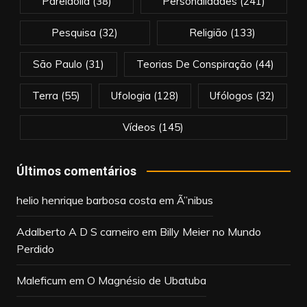
Pareidolia
(38)
Personalidades
(241)
Pesquisa
(32)
Religião
(133)
São Paulo
(31)
Teorias De Conspiração
(44)
Terra
(55)
Ufologia
(128)
Ufólogos
(32)
Vídeos
(145)
Últimos comentários
helio henrique barbosa costa
em
Ã”nibus
Adalberto A D S carneiro
em
Billy Meier no Mundo
Perdido
Maleficum
em
O Magnésio de Ubatuba