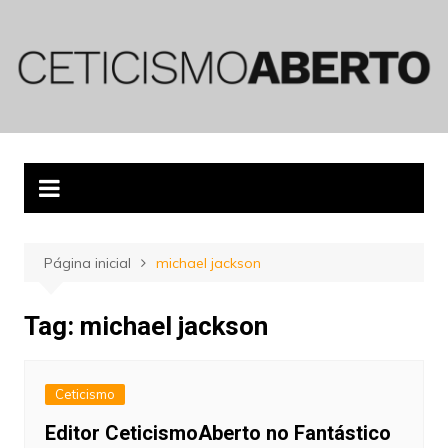
Ir
para
o
conteúdo
Página inicial
michael jackson
Tag:
michael jackson
Ceticismo
Editor CeticismoAberto no Fantástico