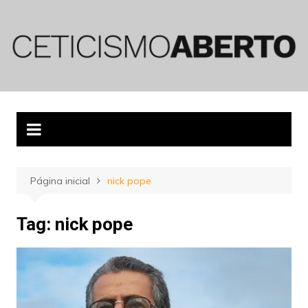
Ir
para
o
conteúdo
Página inicial
nick pope
Tag:
nick pope