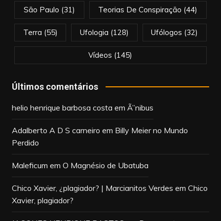
São Paulo
(31)
Teorias De Conspiração
(44)
Terra
(55)
Ufologia
(128)
Ufólogos
(32)
Vídeos
(145)
Últimos comentários
helio henrique barbosa costa
em
Ã”nibus
Adalberto A D S carneiro
em
Billy Meier no Mundo
Perdido
Maleficum
em
O Magnésio de Ubatuba
Chico Xavier, ¿plagiador? | Marcianitos Verdes
em
Chico
Xavier, plagiador?