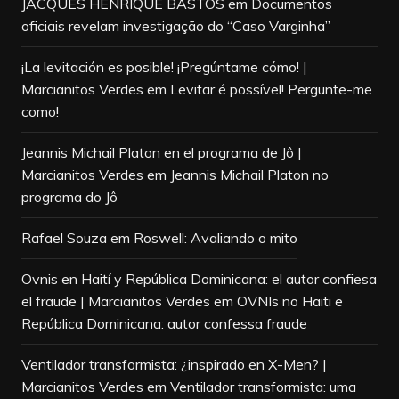
JACQUES HENRIQUE BASTOS
em
Documentos
oficiais revelam investigação do “Caso Varginha”
¡La levitación es posible! ¡Pregúntame cómo! |
Marcianitos Verdes
em
Levitar é possível! Pergunte-me
como!
Jeannis Michail Platon en el programa de Jô |
Marcianitos Verdes
em
Jeannis Michail Platon no
programa do Jô
Rafael Souza
em
Roswell: Avaliando o mito
Ovnis en Haití y República Dominicana: el autor confiesa
el fraude | Marcianitos Verdes
em
OVNIs no Haiti e
República Dominicana: autor confessa fraude
Ventilador transformista: ¿inspirado en X-Men? |
Marcianitos Verdes
em
Ventilador transformista: uma