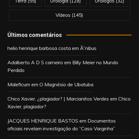
Terra
(55)
Ufologia
(128)
Ufólogos
(32)
Vídeos
(145)
Últimos comentários
helio henrique barbosa costa
em
Ã”nibus
Adalberto A D S carneiro
em
Billy Meier no Mundo
Perdido
Maleficum
em
O Magnésio de Ubatuba
Chico Xavier, ¿plagiador? | Marcianitos Verdes
em
Chico
Xavier, plagiador?
JACQUES HENRIQUE BASTOS
em
Documentos
oficiais revelam investigação do “Caso Varginha”