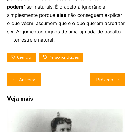
podem
” ser naturais. É o apelo à ignorância —
simplesmente porque
eles
não conseguem explicar
o que vêem, assumem que é o que querem acreditar
ser. Argumentos dignos de uma tijolada de basalto
— terrestre e natural.
Ciência
Personalidades
Navegação
Anterior
Próximo
de
Post
Veja mais