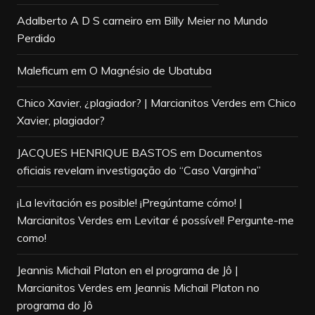
Adalberto A D S carneiro
em
Billy Meier no Mundo
Perdido
Maleficum
em
O Magnésio de Ubatuba
Chico Xavier, ¿plagiador? | Marcianitos Verdes
em
Chico
Xavier, plagiador?
JACQUES HENRIQUE BASTOS
em
Documentos
oficiais revelam investigação do “Caso Varginha”
¡La levitación es posible! ¡Pregúntame cómo! |
Marcianitos Verdes
em
Levitar é possível! Pergunte-me
como!
Jeannis Michail Platon en el programa de Jô |
Marcianitos Verdes
em
Jeannis Michail Platon no
programa do Jô