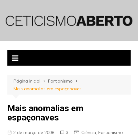
Ir
para
o
conteúdo
Página inicial
Fortianismo
Mais anomalias em espaçonaves
Mais anomalias em
espaçonaves
2 de março de 2008
3
Ciência
,
Fortianismo