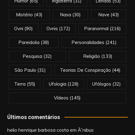
Humor
(65)
Inglaterra
(31)
Lendas
(53)
Mistério
(43)
Nasa
(30)
Nave
(43)
Ovni
(90)
Ovnis
(172)
Paranormal
(216)
Pareidolia
(38)
Personalidades
(241)
Pesquisa
(32)
Religião
(133)
São Paulo
(31)
Teorias De Conspiração
(44)
Terra
(55)
Ufologia
(128)
Ufólogos
(32)
Vídeos
(145)
Últimos comentários
helio henrique barbosa costa
em
Ã”nibus