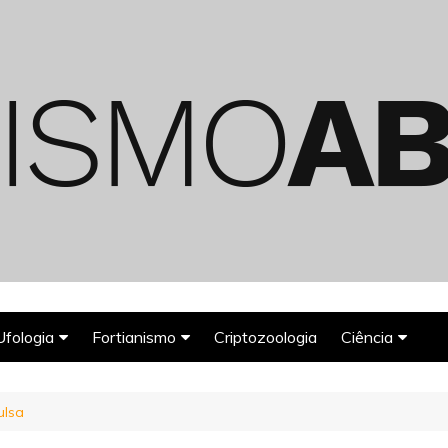
Ufologia
Fortianismo
Criptozoologia
Ciência
Abduções Alienígenas
Agroglifos
Arqueologia
ulsa
Deuses Astronautas
Astronomia