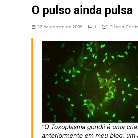
Fraudes
O pulso ainda pulsa
Pareidolia
Religião
22 de agosto de 2006
1
Ciência
,
Forti
Teorias de Conspiração
“O Toxoplasma gondii é uma criatu
anteriormente em meu blog, um a