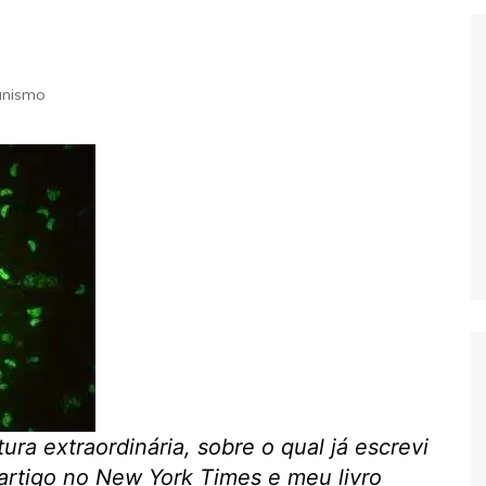
Extraterrestres
Biologia
Hipótese Psicossocial
Espaço
anismo
ra extraordinária, sobre o qual já escrevi
rtigo no New York Times e meu livro