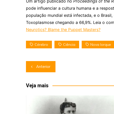
Um artigo publicado no
Proceedings of the 
pode influenciar a cultura humana e a respo
população mundial está infectada, e o Brasil
Toxoplasmose chegando a 66,9%. Leia o co
Neurotics? Blame the Puppet Masters?
Cérebro
Ciência
Nova Iorque
Navegação
Anterior
de
Post
Veja mais